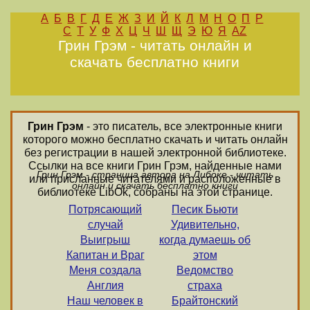
А
Б
В
Г
Д
Е
Ж
З
И
Й
К
Л
М
Н
О
П
Р
С
Т
У
Ф
Х
Ц
Ч
Ш
Щ
Э
Ю
Я
AZ
Грин Грэм - читать онлайн и
скачать бесплатно книги
Грин Грэм
- это писатель, все электронные книги
которого можно бесплатно скачать и читать онлайн
без регистрации в нашей электронной библиотеке.
Ссылки на все книги Грин Грэм, найденные нами
Грин Грэм - страница автора на Либоке - читать
или присланные читателями и расположенные в
онлайн и скачать бесплатно книги
библиотеке LibOk, собраны на этой странице.
Потрясающий
Песик Бьюти
случай
Удивительно,
Выигрыш
когда думаешь об
Капитан и Враг
этом
Меня создала
Ведомство
Англия
страха
Наш человек в
Брайтонский