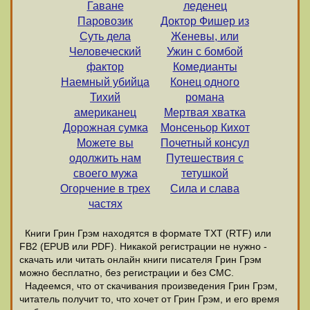
Гаване
леденец
Паровозик
Доктор Фишер из
Суть дела
Женевы, или
Человеческий
Ужин с бомбой
фактор
Комедианты
Наемный убийца
Конец одного
Тихий
романа
американец
Мертвая хватка
Дорожная сумка
Монсеньор Кихот
Можете вы
Почетный консул
одолжить нам
Путешествия с
своего мужа
тетушкой
Огорчение в трех
Сила и слава
частях
Книги Грин Грэм находятся в формате ТХТ (RTF) или
FB2 (EPUB или PDF). Никакой регистрации не нужно -
скачать или читать онлайн книги писателя Грин Грэм
можно бесплатно, без регистрации и без СМС.
Надеемся, что от скачивания произведения Грин Грэм,
читатель получит то, что хочет от Грин Грэм, и его время