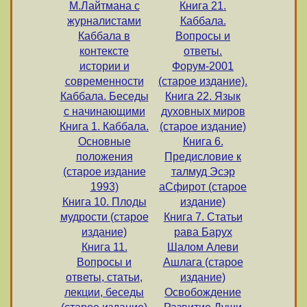
М.Лайтмана с
Книга 21.
журналистами
Каббала.
Каббала в
Вопросы и
контексте
ответы.
истории и
Форум-2001
современности
(старое издание).
Каббала. Беседы
Книга 22. Язык
с начинающими
духовных миров
Книга 1. Каббала.
(старое издание)
Основные
Книга 6.
положения
Предисловие к
(старое издание
талмуд Эсэр
1993)
аСфирот (старое
Книга 10. Плоды
издание)
мудрости (старое
Книга 7. Статьи
издание)
рава Барух
Книга 11.
Шалом Алеви
Вопросы и
Ашлага (старое
ответы, статьи,
издание)
лекции, беседы
Освобождение