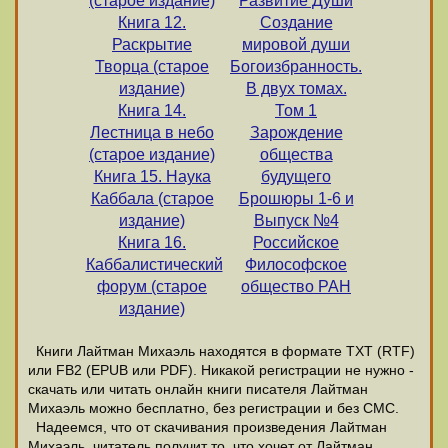
(старое издание)
Развитие Души
Книга 12.
Создание
Раскрытие
мировой души
Творца (старое
Богоизбранность.
издание)
В двух томах.
Книга 14.
Том 1
Лестница в небо
Зарождение
(старое издание)
общества
Книга 15. Наука
будущего
Каббала (старое
Брошюры 1-6 и
издание)
Выпуск №4
Книга 16.
Российское
Каббалистический
Философское
форум (старое
общество РАН
издание)
Книги Лайтман Михаэль находятся в формате ТХТ (RTF)
или FB2 (EPUB или PDF). Никакой регистрации не нужно -
скачать или читать онлайн книги писателя Лайтман
Михаэль можно бесплатно, без регистрации и без СМС.
Надеемся, что от скачивания произведения Лайтман
Михаэль, читатель получит то, что хочет от Лайтман