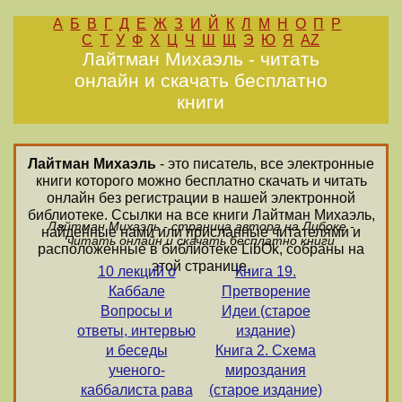
А
Б
В
Г
Д
Е
Ж
З
И
Й
К
Л
М
Н
О
П
Р
С
Т
У
Ф
Х
Ц
Ч
Ш
Щ
Э
Ю
Я
AZ
Лайтман Михаэль - читать
онлайн и скачать бесплатно
книги
Лайтман Михаэль
- это писатель, все электронные
книги которого можно бесплатно скачать и читать
онлайн без регистрации в нашей электронной
библиотеке. Ссылки на все книги Лайтман Михаэль,
Лайтман Михаэль - страница автора на Либоке -
найденные нами или присланные читателями и
читать онлайн и скачать бесплатно книги
расположенные в библиотеке LibOk, собраны на
этой странице.
10 лекций о
Книга 19.
Каббале
Претворение
Вопросы и
Идеи (старое
ответы, интервью
издание)
и беседы
Книга 2. Схема
ученого-
мироздания
каббалиста рава
(старое издание)