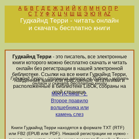
А
Б
В
Г
Д
Е
Ж
З
И
Й
К
Л
М
Н
О
П
Р
С
Т
У
Ф
Х
Ц
Ч
Ш
Щ
Э
Ю
Я
AZ
Гудкайнд Терри - читать онлайн
и скачать бесплатно книги
Гудкайнд Терри
- это писатель, все электронные
книги которого можно бесплатно скачать и читать
онлайн без регистрации в нашей электронной
библиотеке. Ссылки на все книги Гудкайнд Терри,
Гудкайнд Терри - страница автора на Либоке - читать
найденные нами или присланные читателями и
онлайн и скачать бесплатно книги
расположенные в библиотеке LibOk, собраны на
этой странице.
Меч Истины - 2.
Второе правило
волшебника или
камень слез
Книги Гудкайнд Терри находятся в формате ТХТ (RTF)
или FB2 (EPUB или PDF). Никакой регистрации не нужно -