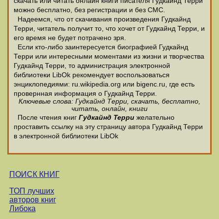
скачать или читать онлайн книги писателя Гудкайнд Терри
можно бесплатно, без регистрации и без СМС.
Надеемся, что от скачивания произведения Гудкайнд
Терри, читатель получит то, что хочет от Гудкайнд Терри, и
его время не будет потрачено зря.
Если кто-либо заинтересуется биографией Гудкайнд
Терри или интересными моментами из жизни и творчества
Гудкайнд Терри, то администрация электронной
библиотеки LibOk рекомендует воспользоваться
энциклопедиями: ru.wikipedia.org или bigenc.ru, где есть
провернная информация о Гудкайнд Терри.
Ключевые слова: Гудкайнд Терри, скачать, бесплатно,
читать, онлайн, книги
После чтения книг
Гудкайнд Терри
желательно
проставить ссылку на эту страницу автора Гудкайнд Терри
в электронной библиотеки LibOk
ПОИСК КНИГ
ТОП лучших
авторов книг
Либока