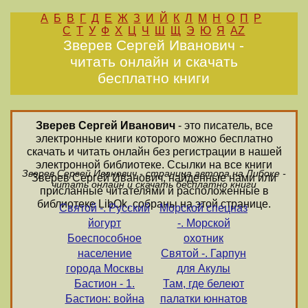
А
Б
В
Г
Д
Е
Ж
З
И
Й
К
Л
М
Н
О
П
Р
С
Т
У
Ф
Х
Ц
Ч
Ш
Щ
Э
Ю
Я
AZ
Зверев Сергей Иванович -
читать онлайн и скачать
бесплатно книги
Зверев Сергей Иванович
- это писатель, все
электронные книги которого можно бесплатно
скачать и читать онлайн без регистрации в нашей
электронной библиотеке. Ссылки на все книги
Зверев Сергей Иванович - страница автора на Либоке -
Зверев Сергей Иванович, найденные нами или
читать онлайн и скачать бесплатно книги
присланные читателями и расположенные в
библиотеке LibOk, собраны на этой странице.
Святой -. Русский
Морской спецназ
йогурт
-. Морской
Боеспособное
охотник
население
Святой -. Гарпун
гоpода Москвы
для Акулы
Бастион - 1.
Там, где белеют
Бастион: война
палатки юннатов