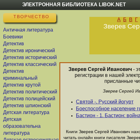
ЭЛЕКТРОННАЯ БИБЛИОТЕКА LIBOK.NET
ТВОРЧЕСТВО
А
Б
В
Г
Зверев Сер
Античная литература
Боевики
Детектив
Детектив иронический
Детектив исторический
Детектив классический
Зверев Сергей Иванович
- э
Детектив
регистрации в нашей элект
криминальный
присланные чит
Детектив крутой
Зверев Сергей И
Детектив политический
Детектив полицейский
Святой -. Русский йогурт
Детектив шпионский
Боеспособное население 
Детская литература
Бастион - 1. Бастион: войн
Детская
образовательна
Книги Зверев Сергей Иванович нахо
литература
читать онлайн книги писателя Звере
Детская остросюжетная