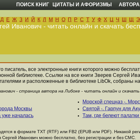
ПОИСК КНИГ
ЦИТАТЫ И АФОРИЗМЫ
АВТОРА
Д
Е
Ж
З
И
Й
К
Л
М
Н
О
П
Р
С
Т
У
Ф
Х
Ц
Ч
Ш
Щ
Э
гей Иванович - читать онлайн и скачать бесп
то писатель, все электронные книги которого можно бесплат
ронной библиотеке. Ссылки на все книги Зверев Сергей Ив
ателями и расположенные в библиотеке LibOk, собраны на
ванович - страница автора на Либоке - читать онлайн и скачать
Морской спецназ -. Морс
гоpода Москвы
Святой -. Гарпун для Ак
а уже началась
Там, где белеют палатк
дятся в формате ТХТ (RTF) или FB2 (EPUB или PDF). Никакой реги
в Сергей Иванович можно бесплатно, без регистрации и без СМС.