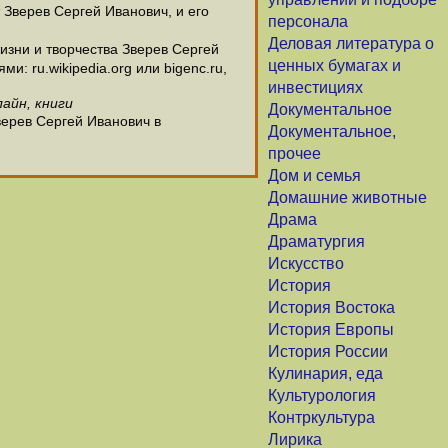
 Зверев Сергей Иванович, и его
персонала
Деловая литература о
зни и творчества Зверев Сергей
ценных бумагах и
: ru.wikipedia.org или bigenc.ru,
инвестициях
айн, книги
Документальное
верев Сергей Иванович в
Документальное,
прочее
Дом и семья
Домашние животные
Драма
Драматургия
Искусство
История
История Востока
История Европы
История России
Кулинария, еда
Культурология
Контркультура
Лирика