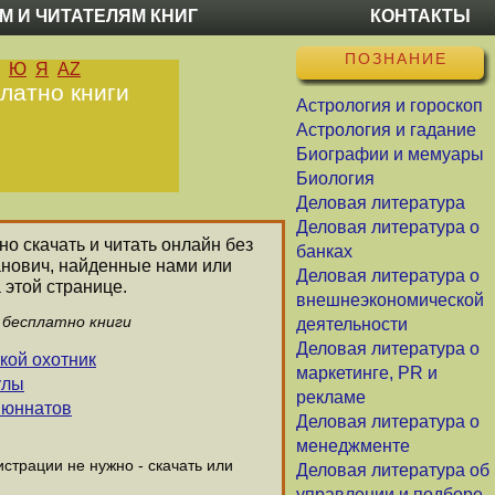
М И ЧИТАТЕЛЯМ КНИГ
КОНТАКТЫ
ПОЗНАНИЕ
Ю
Я
AZ
латно книги
Астрология и гороскоп
Астрология и гадание
Биографии и мемуары
Биология
Деловая литература
Деловая литература о
но скачать и читать онлайн без
банках
анович, найденные нами или
Деловая литература о
 этой странице.
внешнеэкономической
 бесплатно книги
деятельности
Деловая литература о
кой охотник
маркетинге, PR и
улы
рекламе
и юннатов
Деловая литература о
менеджменте
страции не нужно - скачать или
Деловая литература об
управлении и подборе