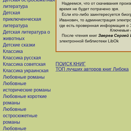
Надеемся, что от скачивания произв
литература
время не будет потрачено зря.
Детская
Если кто-либо заинтересуется биог
приключенческая
Иванович, то администрация электро
литература
где есть провернная информация о 
Ключевые 
Детская литература о
После чтения книг
Зверев Сергей
животных
электронной библиотеки LibOk
Детские сказки
Классика
Классика русская
ПОИСК КНИГ
Классика советская
ТОП лучших авторов книг Либока
Классика украинская
Любовные романы
Любовные
исторические романы
Любовные короткие
романы
Любовные
остросюжетные
романы
Любовные