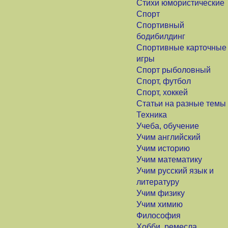
Стихи юмористические
Спорт
Спортивный
бодибилдинг
Спортивные карточные
игры
Спорт рыболовный
Спорт, футбол
Спорт, хоккей
Статьи на разные темы
Техника
Учеба, обучение
Учим английский
Учим историю
Учим математику
Учим русский язык и
литературу
Учим физику
Учим химию
Философия
Хобби, ремесла