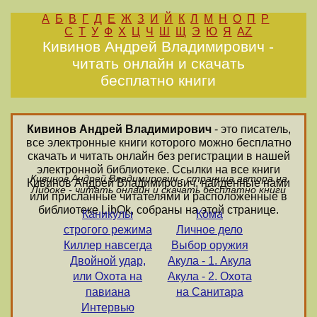
А
Б
В
Г
Д
Е
Ж
З
И
Й
К
Л
М
Н
О
П
Р
С
Т
У
Ф
Х
Ц
Ч
Ш
Щ
Э
Ю
Я
AZ
Кивинов Андрей Владимирович -
читать онлайн и скачать
бесплатно книги
Кивинов Андрей Владимирович
- это писатель,
все электронные книги которого можно бесплатно
скачать и читать онлайн без регистрации в нашей
электронной библиотеке. Ссылки на все книги
Кивинов Андрей Владимирович - страница автора на
Кивинов Андрей Владимирович, найденные нами
Либоке - читать онлайн и скачать бесплатно книги
или присланные читателями и расположенные в
библиотеке LibOk, собраны на этой странице.
Каникулы
Кома
строгого режима
Личное дело
Киллер навсегда
Выбор оружия
Двойной удар,
Акула - 1. Акула
или Охота на
Акула - 2. Охота
павиана
на Санитара
Интервью