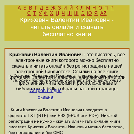
А
Б
В
Г
Д
Е
Ж
З
И
Й
К
Л
М
Н
О
П
Р
С
Т
У
Ф
Х
Ц
Ч
Ш
Щ
Э
Ю
Я
AZ
Крижевич Валентин Иванович -
читать онлайн и скачать
бесплатно книги
Крижевич Валентин Иванович
- это писатель, все
электронные книги которого можно бесплатно
скачать и читать онлайн без регистрации в нашей
электронной библиотеке. Ссылки на все книги
Крижевич Валентин Иванович - страница автора на
Крижевич Валентин Иванович, найденные нами или
Либоке - читать онлайн и скачать бесплатно книги
присланные читателями и расположенные в
библиотеке LibOk, собраны на этой странице.
Остров на дне
океана
Книги Крижевич Валентин Иванович находятся в
формате ТХТ (RTF) или FB2 (EPUB или PDF). Никакой
регистрации не нужно - скачать или читать онлайн книги
писателя Крижевич Валентин Иванович можно бесплатно,
без регистрации и без СМС.