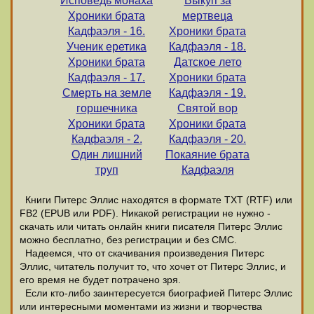
Исповедь монаха
Выкуп за
Хроники брата
мертвеца
Кадфаэля - 16.
Хроники брата
Ученик еретика
Кадфаэля - 18.
Хроники брата
Датское лето
Кадфаэля - 17.
Хроники брата
Смерть на земле
Кадфаэля - 19.
горшечника
Святой вор
Хроники брата
Хроники брата
Кадфаэля - 2.
Кадфаэля - 20.
Один лишний
Покаяние брата
труп
Кадфаэля
Книги Питерс Эллис находятся в формате ТХТ (RTF) или
FB2 (EPUB или PDF). Никакой регистрации не нужно -
скачать или читать онлайн книги писателя Питерс Эллис
можно бесплатно, без регистрации и без СМС.
Надеемся, что от скачивания произведения Питерс
Эллис, читатель получит то, что хочет от Питерс Эллис, и
его время не будет потрачено зря.
Если кто-либо заинтересуется биографией Питерс Эллис
или интересными моментами из жизни и творчества