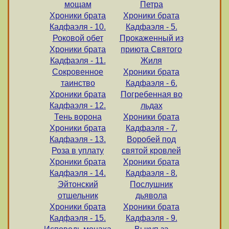
мощам
Петра
Хроники брата
Хроники брата
Кадфаэля - 10.
Кадфаэля - 5.
Роковой обет
Прокаженный из
Хроники брата
приюта Святого
Кадфаэля - 11.
Жиля
Сокровенное
Хроники брата
таинство
Кадфаэля - 6.
Хроники брата
Погребенная во
Кадфаэля - 12.
льдах
Тень ворона
Хроники брата
Хроники брата
Кадфаэля - 7.
Кадфаэля - 13.
Воробей под
Роза в уплату
святой кровлей
Хроники брата
Хроники брата
Кадфаэля - 14.
Кадфаэля - 8.
Эйтонский
Послушник
отшельник
дьявола
Хроники брата
Хроники брата
Кадфаэля - 15.
Кадфаэля - 9.