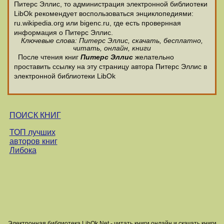
Питерс Эллис, то администрация электронной библиотеки
LibOk рекомендует воспользоваться энциклопедиями:
ru.wikipedia.org или bigenc.ru, где есть провернная
информация о Питерс Эллис.
Ключевые слова: Питерс Эллис, скачать, бесплатно,
читать, онлайн, книги
После чтения книг
Питерс Эллис
желательно
проставить ссылку на эту страницу автора Питерс Эллис в
электронной библиотеки LibOk
ПОИСК КНИГ
ТОП лучших
авторов книг
Либока
Электронная библиотека LibOk.Net - читать книги онлайн и скачать книги