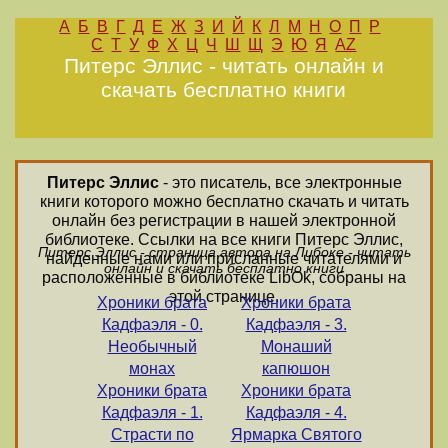
А
Б
В
Г
Д
Е
Ж
З
И
Й
К
Л
М
Н
О
П
Р
С
Т
У
Ф
Х
Ц
Ч
Ш
Щ
Э
Ю
Я
AZ
Питерс Эллис - читать онлайн и
скачать бесплатно книги
Питерс Эллис
- это писатель, все электронные
книги которого можно бесплатно скачать и читать
онлайн без регистрации в нашей электронной
библиотеке. Ссылки на все книги Питерс Эллис,
Питерс Эллис - страница автора на Либоке - читать
найденные нами или присланные читателями и
онлайн и скачать бесплатно книги
расположенные в библиотеке LibOk, собраны на
этой странице.
Хроники брата
Хроники брата
Кадфаэля - 0.
Кадфаэля - 3.
Необычный
Монаший
монах
капюшон
Хроники брата
Хроники брата
Кадфаэля - 1.
Кадфаэля - 4.
Страсти по
Ярмарка Святого