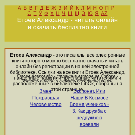
А
Б
В
Г
Д
Е
Ж
З
И
Й
К
Л
М
Н
О
П
Р
С
Т
У
Ф
Х
Ц
Ч
Ш
Щ
Э
Ю
Я
AZ
Етоев Александр - читать онлайн
и скачать бесплатно книги
Етоев Александр
- это писатель, все электронные
книги которого можно бесплатно скачать и читать
онлайн без регистрации в нашей электронной
библиотеке. Ссылки на все книги Етоев Александр,
Етоев Александр - страница автора на Либоке -
найденные нами или присланные читателями и
читать онлайн и скачать бесплатно книги
расположенные в библиотеке LibOk, собраны на
этой странице.
Змея,
Экспонат, Или
Пожравшая
Наши В Космосе
Человечество
Время учеников -
3. Как дружба с
недружбою
воевали