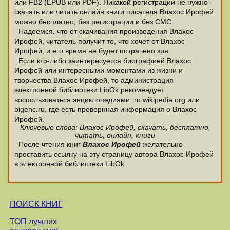
или FB2 (EPUB или PDF). Никакой регистрации не нужно -
скачать или читать онлайн книги писателя Влахос Ирофей
можно бесплатно, без регистрации и без СМС.
Надеемся, что от скачивания произведения Влахос
Ирофей, читатель получит то, что хочет от Влахос
Ирофей, и его время не будет потрачено зря.
Если кто-либо заинтересуется биографией Влахос
Ирофей или интересными моментами из жизни и
творчества Влахос Ирофей, то администрация
электронной библиотеки LibOk рекомендует
воспользоваться энциклопедиями: ru.wikipedia.org или
bigenc.ru, где есть провернная информация о Влахос
Ирофей.
Ключевые слова: Влахос Ирофей, скачать, бесплатно,
читать, онлайн, книги
После чтения книг
Влахос Ирофей
желательно
проставить ссылку на эту страницу автора Влахос Ирофей
в электронной библиотеки LibOk
ПОИСК КНИГ
ТОП лучших