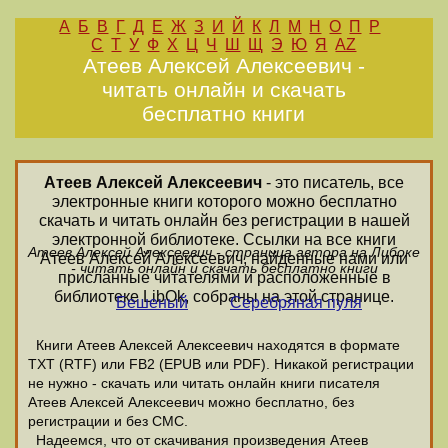
А
Б
В
Г
Д
Е
Ж
З
И
Й
К
Л
М
Н
О
П
Р
С
Т
У
Ф
Х
Ц
Ч
Ш
Щ
Э
Ю
Я
AZ
Атеев Алексей Алексеевич -
читать онлайн и скачать
бесплатно книги
Атеев Алексей Алексеевич
- это писатель, все
электронные книги которого можно бесплатно
скачать и читать онлайн без регистрации в нашей
электронной библиотеке. Ссылки на все книги
Атеев Алексей Алексеевич - страница автора на Либоке
Атеев Алексей Алексеевич, найденные нами или
- читать онлайн и скачать бесплатно книги
присланные читателями и расположенные в
библиотеке LibOk, собраны на этой странице.
Бешеный
Серебряная пуля
Книги Атеев Алексей Алексеевич находятся в формате
ТХТ (RTF) или FB2 (EPUB или PDF). Никакой регистрации
не нужно - скачать или читать онлайн книги писателя
Атеев Алексей Алексеевич можно бесплатно, без
регистрации и без СМС.
Надеемся, что от скачивания произведения Атеев