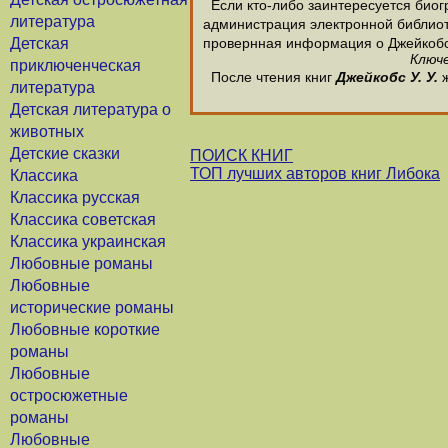
Если кто-либо заинтересуется биогр
литература
администрация электронной библиотек
Детская
провернная информация о Джейкобс 
Ключе
приключенческая
После чтения книг
Джейкобс У. У.
ж
литература
Детская литература о
животных
Детские сказки
ПОИСК КНИГ
ТОП лучших авторов книг Либока
Классика
Классика русская
Классика советская
Классика украинская
Любовные романы
Любовные
исторические романы
Любовные короткие
романы
Любовные
остросюжетные
романы
Любовные