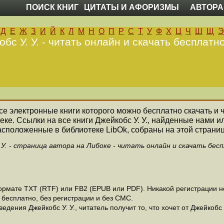
ПОИСК КНИГ
ЦИТАТЫ И АФОРИЗМЫ
АВТОРА
Д
Е
Ж
З
И
Й
К
Л
М
Н
О
П
Р
С
Т
У
Ф
Х
Ц
Ч
Ш
Щ
Э
бс У. У. - читать онлайн и скачать бесплатн
все электронные книги которого можно бесплатно скачать и 
ке. Ссылки на все книги Джейкобс У. У., найденные нами 
асположенные в библиотеке LibOk, собраны на этой страниц
 У. - страница автора на Либоке - читать онлайн и скачать бес
ормате ТХТ (RTF) или FB2 (EPUB или PDF). Никакой регистрации не
 бесплатно, без регистрации и без СМС.
дения Джейкобс У. У., читатель получит то, что хочет от Джейкобс У