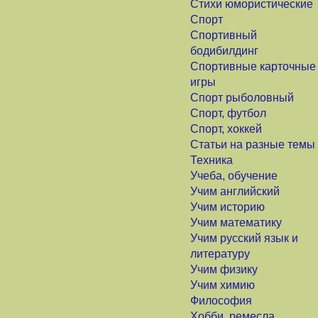
Стихи юмористические
Спорт
Спортивный
бодибилдинг
Спортивные карточные
игры
Спорт рыболовный
Спорт, футбол
Спорт, хоккей
Статьи на разные темы
Техника
Учеба, обучение
Учим английский
Учим историю
Учим математику
Учим русский язык и
литературу
Учим физику
Учим химию
Философия
Хобби, ремесла