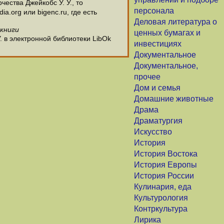
ества Джейкобс У. У., то
персонала
.org или bigenc.ru, где есть
Деловая литература о
 книги
ценных бумагах и
. в электронной библиотеки LibOk
инвестициях
Документальное
Документальное,
прочее
Дом и семья
Домашние животные
Драма
Драматургия
Искусство
История
История Востока
История Европы
История России
Кулинария, еда
Культурология
Контркультура
Лирика