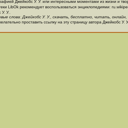
афией Джейкобс У. У. или интересными моментами из жизни и творч
и LibOk рекомендует воспользоваться энциклопедиями: ru.wikipedia
У. У..
вые слова: Джейкобс У. У., скачать, бесплатно, читать, онлайн,
елательно проставить ссылку на эту страницу автора Джейкобс У. У