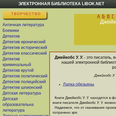
ЭЛЕКТРОННАЯ БИБЛИОТЕКА LIBOK.NET
ТВОРЧЕСТВО
А
Б
В
Г
Джейко
Античная литература
Боевики
Детектив
Детектив иронический
Детектив исторический
Детектив классический
Джейкобс У. У.
- это писатель, 
Детектив
нашей электронной библиоте
криминальный
р
Детектив крутой
Джейкобс У.
Детектив политический
Детектив полицейский
Лапка обезьяны
Детектив шпионский
Детская литература
Книги Джейкобс У. У. находятся в ф
Детская
книги писателя Джейкобс У. У. можно
образовательна
Надеемся, что от скачивания произве
литература
потрачено зря.
Детская остросюжетная