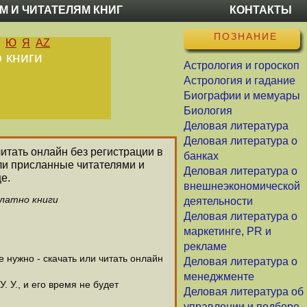
М И ЧИТАТЕЛЯМ КНИГ
КОНТАКТЫ
ПОЗНАНИЕ
Ю
Я
AZ
о книги
Астрология и гороскоп
Астрология и гадание
Биографии и мемуары
Биология
Деловая литература
Деловая литература о
читать онлайн без регистрации в
банках
или присланные читателями и
Деловая литература о
е.
внешнеэкономической
платно книги
деятельности
Деловая литература о
маркетинге, PR и
рекламе
 нужно - скачать или читать онлайн
Деловая литература о
менеджменте
. У., и его время не будет
Деловая литература об
управлении и подборе