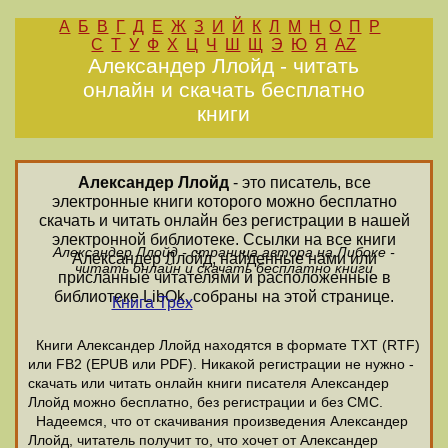
А
Б
В
Г
Д
Е
Ж
З
И
Й
К
Л
М
Н
О
П
Р
С
Т
У
Ф
Х
Ц
Ч
Ш
Щ
Э
Ю
Я
AZ
Александер Ллойд - читать
онлайн и скачать бесплатно
книги
Александер Ллойд
- это писатель, все
электронные книги которого можно бесплатно
скачать и читать онлайн без регистрации в нашей
электронной библиотеке. Ссылки на все книги
Александер Ллойд - страница автора на Либоке -
Александер Ллойд, найденные нами или
читать онлайн и скачать бесплатно книги
присланные читателями и расположенные в
библиотеке LibOk, собраны на этой странице.
Книга Трех
Книги Александер Ллойд находятся в формате ТХТ (RTF)
или FB2 (EPUB или PDF). Никакой регистрации не нужно -
скачать или читать онлайн книги писателя Александер
Ллойд можно бесплатно, без регистрации и без СМС.
Надеемся, что от скачивания произведения Александер
Ллойд, читатель получит то, что хочет от Александер