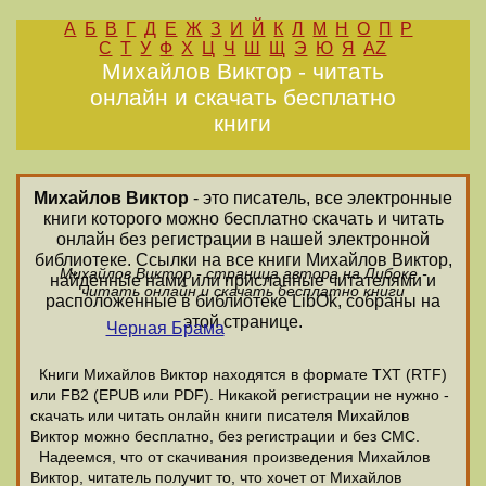
А
Б
В
Г
Д
Е
Ж
З
И
Й
К
Л
М
Н
О
П
Р
С
Т
У
Ф
Х
Ц
Ч
Ш
Щ
Э
Ю
Я
AZ
Михайлов Виктор - читать
онлайн и скачать бесплатно
книги
Михайлов Виктор
- это писатель, все электронные
книги которого можно бесплатно скачать и читать
онлайн без регистрации в нашей электронной
библиотеке. Ссылки на все книги Михайлов Виктор,
Михайлов Виктор - страница автора на Либоке -
найденные нами или присланные читателями и
читать онлайн и скачать бесплатно книги
расположенные в библиотеке LibOk, собраны на
этой странице.
Черная Брама
Книги Михайлов Виктор находятся в формате ТХТ (RTF)
или FB2 (EPUB или PDF). Никакой регистрации не нужно -
скачать или читать онлайн книги писателя Михайлов
Виктор можно бесплатно, без регистрации и без СМС.
Надеемся, что от скачивания произведения Михайлов
Виктор, читатель получит то, что хочет от Михайлов