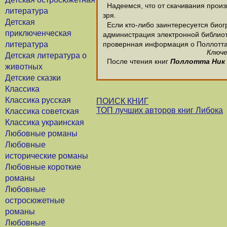
Надеемся, что от скачивания произв
литература
зря.
Детская
Если кто-либо заинтересуется биог
приключенческая
администрация электронной библиотек
литература
провернная информация о Поллотта
Ключе
Детская литература о
После чтения книг
Поллотта Ник
животных
Детские сказки
Классика
Классика русская
ПОИСК КНИГ
ТОП лучших авторов книг Либока
Классика советская
Классика украинская
Любовные романы
Любовные
исторические романы
Любовные короткие
романы
Любовные
остросюжетные
романы
Любовные