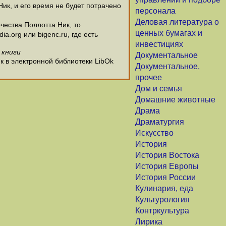
Ник, и его время не будет потрачено
персонала
Деловая литература о
ества Поллотта Ник, то
ценных бумагах и
.org или bigenc.ru, где есть
инвестициях
 книги
Документальное
к в электронной библиотеки LibOk
Документальное,
прочее
Дом и семья
Домашние животные
Драма
Драматургия
Искусство
История
История Востока
История Европы
История России
Кулинария, еда
Культурология
Контркультура
Лирика