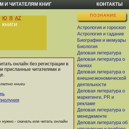
М И ЧИТАТЕЛЯМ КНИГ
КОНТАКТЫ
ПОЗНАНИЕ
Ю
Я
AZ
 книги
Астрология и гороскоп
Астрология и гадание
Биографии и мемуары
Биология
Деловая литература
Деловая литература о
читать онлайн без регистрации в
банках
ли присланные читателями и
Деловая литература о
е.
внешнеэкономической
платно книги
деятельности
Деловая литература о
нь
маркетинге, PR и
олнолуния
рекламе
Деловая литература о
менеджменте
нужно - скачать или читать онлайн
Деловая литература об
управлении и подборе