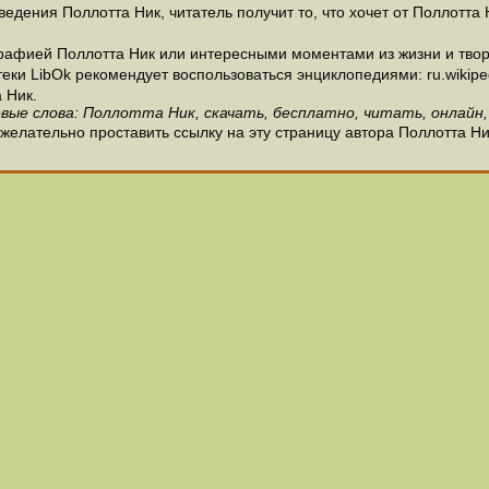
едения Поллотта Ник, читатель получит то, что хочет от Поллотта 
рафией Поллотта Ник или интересными моментами из жизни и творч
и LibOk рекомендует воспользоваться энциклопедиями: ru.wikipedia
 Ник.
вые слова: Поллотта Ник, скачать, бесплатно, читать, онлайн,
желательно проставить ссылку на эту страницу автора Поллотта Ни