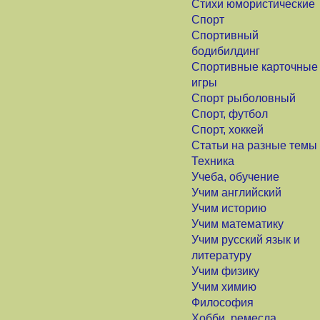
Стихи юмористические
Спорт
Спортивный
бодибилдинг
Спортивные карточные
игры
Спорт рыболовный
Спорт, футбол
Спорт, хоккей
Статьи на разные темы
Техника
Учеба, обучение
Учим английский
Учим историю
Учим математику
Учим русский язык и
литературу
Учим физику
Учим химию
Философия
Хобби, ремесла