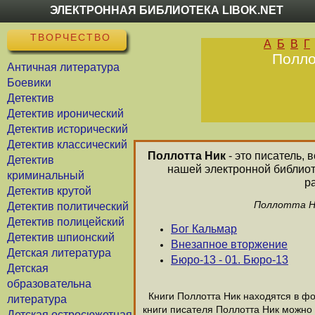
ЭЛЕКТРОННАЯ БИБЛИОТЕКА LIBOK.NET
ТВОРЧЕСТВО
А
Б
В
Г
Полло
Античная литература
Боевики
Детектив
Детектив иронический
Детектив исторический
Детектив классический
Поллотта Ник
- это писатель, 
Детектив
нашей электронной библиот
криминальный
р
Детектив крутой
Поллотта Ни
Детектив политический
Детектив полицейский
Бог Кальмар
Детектив шпионский
Внезапное вторжение
Детская литература
Бюро-13 - 01. Бюро-13
Детская
образовательна
Книги Поллотта Ник находятся в фор
литература
книги писателя Поллотта Ник можно 
Детская остросюжетная