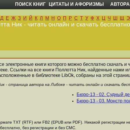
ПОИСК КНИГ
ЦИТАТЫ И АФОРИЗМЫ
АВТОРА
Д
Е
Ж
З
И
Й
К
Л
М
Н
О
П
Р
С
Т
У
Ф
Х
Ц
Ч
Ш
Щ
Э
тта Ник - читать онлайн и скачать бесплатно
все электронные книги которого можно бесплатно скачать и 
еке. Ссылки на все книги Поллотта Ник, найденные нами и
асположенные в библиотеке LibOk, собраны на этой страниц
к - страница автора на Либоке - читать онлайн и скачать бес
Бюро-13 - 02. Судный де
Бюро-13 - 03. Монстр п
мате ТХТ (RTF) или FB2 (EPUB или PDF). Никакой регистрации не 
бесплатно, без регистрации и без СМС.