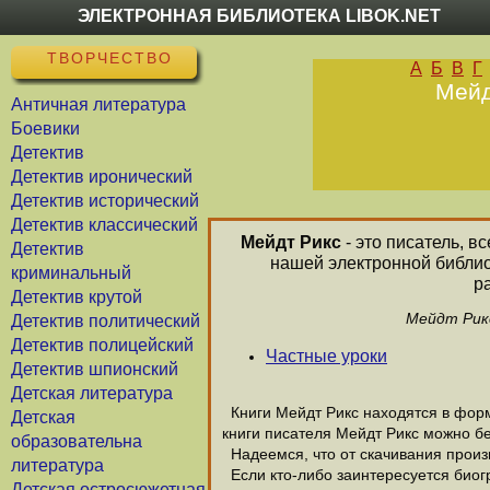
ЭЛЕКТРОННАЯ БИБЛИОТЕКА LIBOK.NET
ТВОРЧЕСТВО
А
Б
В
Г
Мейд
Античная литература
Боевики
Детектив
Детектив иронический
Детектив исторический
Детектив классический
Мейдт Рикс
- это писатель, в
Детектив
нашей электронной библио
криминальный
р
Детектив крутой
Мейдт Рикс
Детектив политический
Детектив полицейский
Частные уроки
Детектив шпионский
Детская литература
Книги Мейдт Рикс находятся в форма
Детская
книги писателя Мейдт Рикс можно бе
образовательна
Надеемся, что от скачивания произве
литература
Если кто-либо заинтересуется биог
Детская остросюжетная