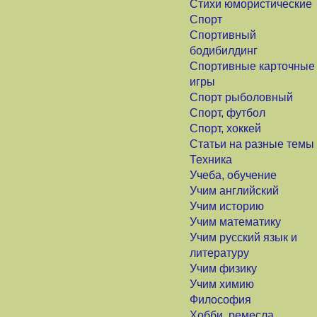
Стихи юмористические
Спорт
Спортивный
бодибилдинг
Спортивные карточные
игры
Спорт рыболовный
Спорт, футбол
Спорт, хоккей
Статьи на разные темы
Техника
Учеба, обучение
Учим английский
Учим историю
Учим математику
Учим русский язык и
литературу
Учим физику
Учим химию
Философия
Хобби, ремесла