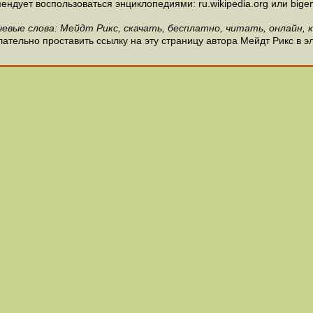
ндует воспользоваться энциклопедиями: ru.wikipedia.org или bigen
евые слова: Мейдт Рикс, скачать, бесплатно, читать, онлайн, 
ательно проставить ссылку на эту страницу автора Мейдт Рикс в э