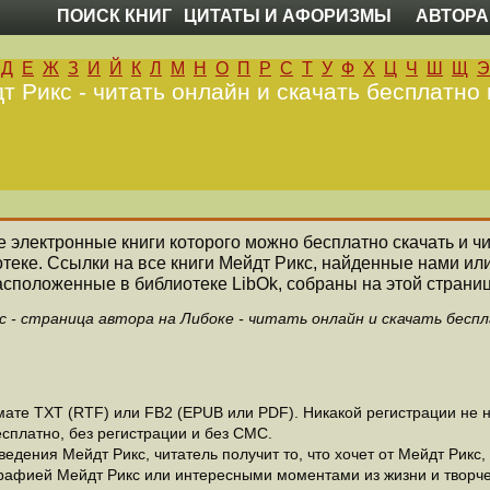
ПОИСК КНИГ
ЦИТАТЫ И АФОРИЗМЫ
АВТОРА
Д
Е
Ж
З
И
Й
К
Л
М
Н
О
П
Р
С
Т
У
Ф
Х
Ц
Ч
Ш
Щ
Э
т Рикс - читать онлайн и скачать бесплатно 
се электронные книги которого можно бесплатно скачать и ч
теке. Ссылки на все книги Мейдт Рикс, найденные нами ил
асположенные в библиотеке LibOk, собраны на этой страниц
 - страница автора на Либоке - читать онлайн и скачать бесп
те ТХТ (RTF) или FB2 (EPUB или PDF). Никакой регистрации не ну
сплатно, без регистрации и без СМС.
дения Мейдт Рикс, читатель получит то, что хочет от Мейдт Рикс, 
рафией Мейдт Рикс или интересными моментами из жизни и творче