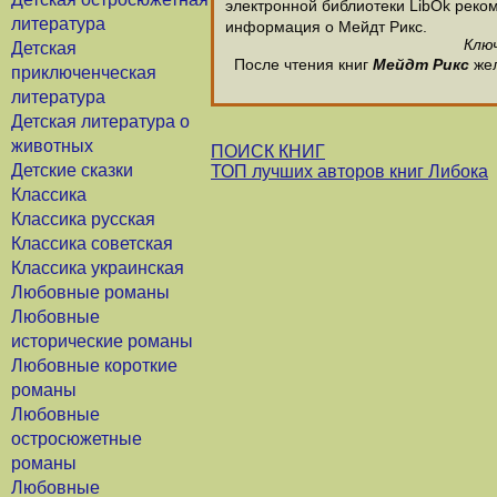
электронной библиотеки LibOk рекоме
литература
информация о Мейдт Рикс.
Ключ
Детская
После чтения книг
Мейдт Рикс
жел
приключенческая
литература
Детская литература о
животных
ПОИСК КНИГ
Детские сказки
ТОП лучших авторов книг Либока
Классика
Классика русская
Классика советская
Классика украинская
Любовные романы
Любовные
исторические романы
Любовные короткие
романы
Любовные
остросюжетные
романы
Любовные