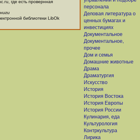
c.ru, где есть провернная
персонала
книги
Деловая литература о
лектронной библиотеки LibOk
ценных бумагах и
инвестициях
Документальное
Документальное,
прочее
Дом и семья
Домашние животные
Драма
Драматургия
Искусство
История
История Востока
История Европы
История России
Кулинария, еда
Культурология
Контркультура
Лирика