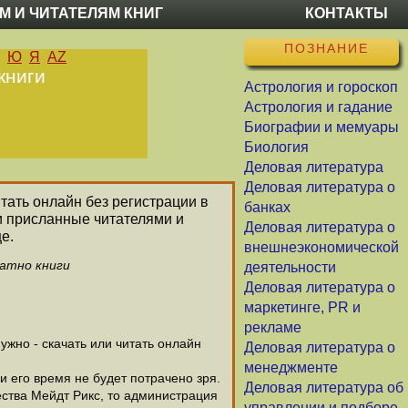
М И ЧИТАТЕЛЯМ КНИГ
КОНТАКТЫ
ПОЗНАНИЕ
Ю
Я
AZ
книги
Астрология и гороскоп
Астрология и гадание
Биографии и мемуары
Биология
Деловая литература
Деловая литература о
итать онлайн без регистрации в
банках
и присланные читателями и
Деловая литература о
е.
внешнеэкономической
латно книги
деятельности
Деловая литература о
маркетинге, PR и
рекламе
жно - скачать или читать онлайн
Деловая литература о
менеджменте
и его время не будет потрачено зря.
Деловая литература об
ства Мейдт Рикс, то администрация
управлении и подборе