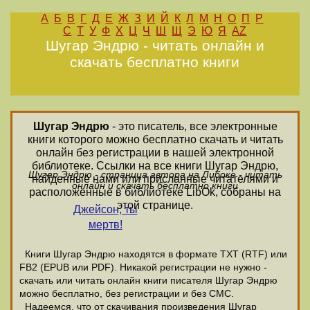
А
Б
В
Г
Д
Е
Ж
З
И
Й
К
Л
М
Н
О
П
Р
С
Т
У
Ф
Х
Ц
Ч
Ш
Щ
Э
Ю
Я
AZ
Шугар Эндрю - читать онлайн и
скачать бесплатно книги
Шугар Эндрю
- это писатель, все электронные
книги которого можно бесплатно скачать и читать
онлайн без регистрации в нашей электронной
библиотеке. Ссылки на все книги Шугар Эндрю,
Шугар Эндрю - страница автора на Либоке - читать
найденные нами или присланные читателями и
онлайн и скачать бесплатно книги
расположенные в библиотеке LibOk, собраны на
этой странице.
Джейсон, ты
мертв!
Книги Шугар Эндрю находятся в формате ТХТ (RTF) или
FB2 (EPUB или PDF). Никакой регистрации не нужно -
скачать или читать онлайн книги писателя Шугар Эндрю
можно бесплатно, без регистрации и без СМС.
Надеемся, что от скачивания произведения Шугар