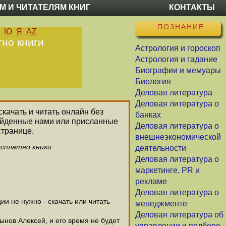
М И ЧИТАТЕЛЯМ КНИГ
КОНТАКТЫ
ПОЗНАНИЕ
Ю
Я
AZ
тно книги
Астрология и гороскоп
Астрология и гадание
Биографии и мемуары
Биология
Деловая литература
Деловая литература о
скачать и читать онлайн без
банках
найденные нами или присланные
Деловая литература о
странице.
внешнеэкономической
есплатно книги
деятельности
Деловая литература о
маркетинге, PR и
рекламе
Деловая литература о
и не нужно - скачать или читать
менеджменте
Деловая литература об
ынов Алексей, и его время не будет
управлении и подборе