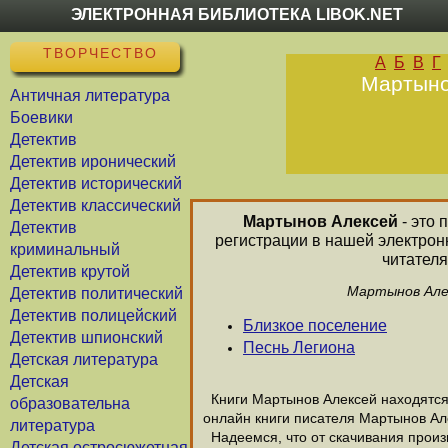
ЭЛЕКТРОННАЯ БИБЛИОТЕКА LIBOK.NET
ТВОРЧЕСТВО
А
Б
В
Г
Мартынов
Античная литература
Боевики
Детектив
Детектив иронический
Детектив исторический
Детектив классический
Мартынов Алексей
- это 
Детектив
регистрации в нашей электрон
криминальный
читателя
Детектив крутой
Мартынов Алек
Детектив политический
Детектив полицейский
Близкое поселение
Детектив шпионский
Песнь Легиона
Детская литература
Детская
Книги Мартынов Алексей находятся 
образовательна
онлайн книги писателя Мартынов Ал
литература
Надеемся, что от скачивания произв
Детская остросюжетная