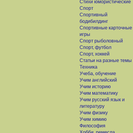
Стихи юмористические
Спорт
Спортивный
бодибилдинг
Спортивные карточные
игры
Спорт рыболовный
Спорт, футбол
Спорт, хоккей
Статьи на разные темы
Техника
Учеба, обучение
Учим английский
Учим историю
Учим математику
Учим русский язык и
литературу
Учим физику
Учим химию
Философия
Хобби, ремесла