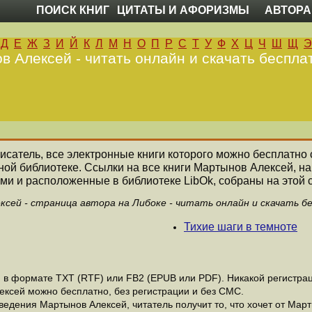
ПОИСК КНИГ
ЦИТАТЫ И АФОРИЗМЫ
АВТОРА
Д
Е
Ж
З
И
Й
К
Л
М
Н
О
П
Р
С
Т
У
Ф
Х
Ц
Ч
Ш
Щ
Э
 Алексей - читать онлайн и скачать беспла
писатель, все электронные книги которого можно бесплатно 
ной библиотеке. Ссылки на все книги Мартынов Алексей, 
ми и расположенные в библиотеке LibOk, собраны на этой 
сей - страница автора на Либоке - читать онлайн и скачать б
Тихие шаги в темноте
в формате ТХТ (RTF) или FB2 (EPUB или PDF). Никакой регистраци
ексей можно бесплатно, без регистрации и без СМС.
едения Мартынов Алексей, читатель получит то, что хочет от Март