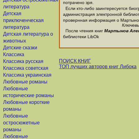
потрачено зря.
литература
Если кто-либо заинтересуется биог
Детская
администрация электронной библиотек
приключенческая
провернная информация о Мартыно
Ключевы
литература
После чтения книг
Мартынов Але
Детская литература о
библиотеки LibOk
животных
Детские сказки
Классика
ПОИСК КНИГ
Классика русская
ТОП лучших авторов книг Либока
Классика советская
Классика украинская
Любовные романы
Любовные
исторические романы
Любовные короткие
романы
Любовные
остросюжетные
романы
Любовные