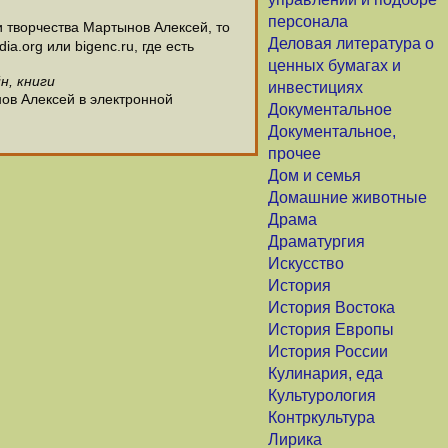
персонала
 творчества Мартынов Алексей, то
Деловая литература о
.org или bigenc.ru, где есть
ценных бумагах и
н, книги
инвестициях
ов Алексей в электронной
Документальное
Документальное,
прочее
Дом и семья
Домашние животные
Драма
Драматургия
Искусство
История
История Востока
История Европы
История России
Кулинария, еда
Культурология
Контркультура
Лирика