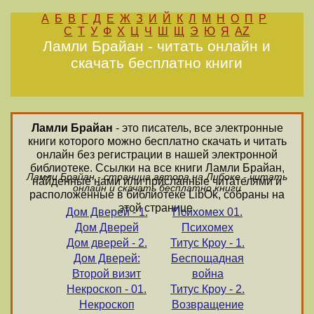
А
Б
В
Г
Д
Е
Ж
З
И
Й
К
Л
М
Н
О
П
Р
С
Т
У
Ф
Х
Ц
Ч
Ш
Щ
Э
Ю
Я
AZ
Ламли Брайан - читать онлайн и
скачать бесплатно книги
Ламли Брайан
- это писатель, все электронные
книги которого можно бесплатно скачать и читать
онлайн без регистрации в нашей электронной
библиотеке. Ссылки на все книги Ламли Брайан,
Ламли Брайан - страница автора на Либоке - читать
найденные нами или присланные читателями и
онлайн и скачать бесплатно книги
расположенные в библиотеке LibOk, собраны на
этой странице.
Дом Дверей - 1.
Психомех 01.
Дом Дверей
Психомех
Дом дверей - 2.
Титус Кроу - 1.
Дом Дверей:
Беспощадная
Второй визит
война
Некроскоп - 01.
Титус Кроу - 2.
Некроскоп
Возвращение