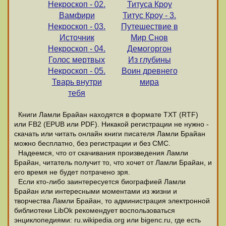
Некроскоп - 02.
Титуса Кроу
Вамфири
Титус Кроу - 3.
Некроскоп - 03.
Путешествие в
Источник
Мир Снов
Некроскоп - 04.
Демогоргон
Голос мертвых
Из глубины
Некроскоп - 05.
Воин древнего
Тварь внутри
мира
тебя
Книги Ламли Брайан находятся в формате ТХТ (RTF)
или FB2 (EPUB или PDF). Никакой регистрации не нужно -
скачать или читать онлайн книги писателя Ламли Брайан
можно бесплатно, без регистрации и без СМС.
Надеемся, что от скачивания произведения Ламли
Брайан, читатель получит то, что хочет от Ламли Брайан, и
его время не будет потрачено зря.
Если кто-либо заинтересуется биографией Ламли
Брайан или интересными моментами из жизни и
творчества Ламли Брайан, то администрация электронной
библиотеки LibOk рекомендует воспользоваться
энциклопедиями: ru.wikipedia.org или bigenc.ru, где есть