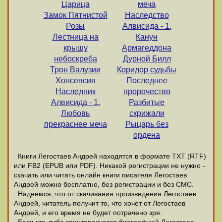
Царица
меча
Замок Пятнистой
Наследство
Розы
Алвисида - 1.
Лестница на
Канун
крышу
Армагеддона
небоскреба
Дурной Билл
Трон Валузии
Коридор судьбы
Хонсепсия
Последнее
Наследник
пророчество
Алвисида - 1.
Разбитые
Любовь
скрижали
прекраснее меча
Рыцарь без
ордена
Книги Легостаев Андрей находятся в формате ТХТ (RTF)
или FB2 (EPUB или PDF). Никакой регистрации не нужно -
скачать или читать онлайн книги писателя Легостаев
Андрей можно бесплатно, без регистрации и без СМС.
Надеемся, что от скачивания произведения Легостаев
Андрей, читатель получит то, что хочет от Легостаев
Андрей, и его время не будет потрачено зря.