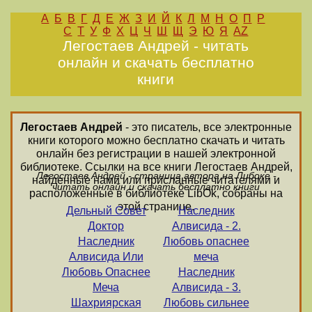
А
Б
В
Г
Д
Е
Ж
З
И
Й
К
Л
М
Н
О
П
Р
С
Т
У
Ф
Х
Ц
Ч
Ш
Щ
Э
Ю
Я
AZ
Легостаев Андрей - читать
онлайн и скачать бесплатно
книги
Легостаев Андрей
- это писатель, все электронные
книги которого можно бесплатно скачать и читать
онлайн без регистрации в нашей электронной
библиотеке. Ссылки на все книги Легостаев Андрей,
Легостаев Андрей - страница автора на Либоке -
найденные нами или присланные читателями и
читать онлайн и скачать бесплатно книги
расположенные в библиотеке LibOk, собраны на
этой странице.
Дельный Совет
Наследник
Доктор
Алвисида - 2.
Наследник
Любовь опаснее
Алвисида Или
меча
Любовь Опаснее
Наследник
Меча
Алвисида - 3.
Шахриярская
Любовь сильнее