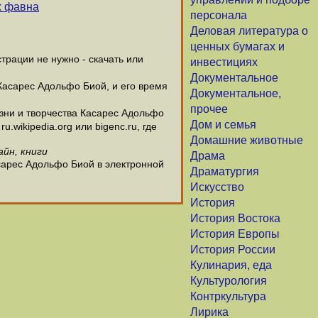
х фавна
персонала
Деловая литература о
ценных бумагах и
рации не нужно - скачать или
инвестициях
Документальное
 Касарес Адольфо Биой, и его время
Документальное,
прочее
ни и творчества Касарес Адольфо
Дом и семья
wikipedia.org или bigenc.ru, где
Домашние животные
айн, книги
Драма
сарес Адольфо Биой в электронной
Драматургия
Искусство
История
История Востока
История Европы
История России
Кулинария, еда
Культурология
Контркультура
Лирика