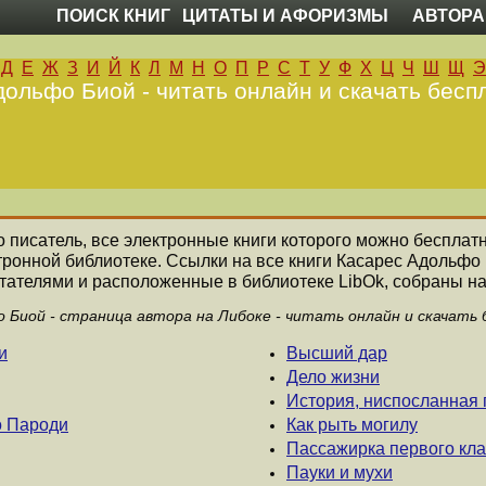
ПОИСК КНИГ
ЦИТАТЫ И АФОРИЗМЫ
АВТОРА
Д
Е
Ж
З
И
Й
К
Л
М
Н
О
П
Р
С
Т
У
Ф
Х
Ц
Ч
Ш
Щ
Э
ольфо Биой - читать онлайн и скачать бесп
о писатель, все электронные книги которого можно бесплатн
тронной библиотеке. Ссылки на все книги Касарес Адольфо
ателями и расположенные в библиотеке LibOk, собраны на
 Биой - страница автора на Либоке - читать онлайн и скачать
и
Высший дар
Дело жизни
История, ниспосланная
о Пароди
Как рыть могилу
Пассажирка первого кла
Пауки и мухи