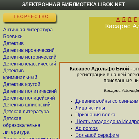
ЭЛЕКТРОННАЯ БИБЛИОТЕКА LIBOK.NET
ТВОРЧЕСТВО
А
Б
В
Г
Касарес Ад
Античная литература
Боевики
Детектив
Детектив иронический
Детектив исторический
Детектив классический
Касарес Адольфо Биой
- эт
Детектив
регистрации в нашей элек
криминальный
присланные чит
Детектив крутой
Касарес Адольфо
Детектив политический
Детектив полицейский
Дневник войны со свиньям
Детектив шпионский
Лица истины
Детская литература
Признания волка
Детская
Шесть загадок дона Исидр
образовательна
Ad porcos
литература
Большой серафим
Детская остросюжетная