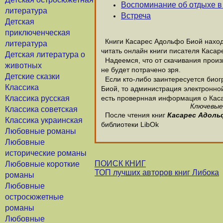
Воспоминание об отдыхе в
литература
Встреча
Детская
приключенческая
Книги Касарес Адольфо Биой находя
литература
читать онлайн книги писателя Каса
Детская литература о
Надеемся, что от скачивания произв
животных
не будет потрачено зря.
Детские сказки
Если кто-либо заинтересуется био
Классика
Биой, то администрация электронной 
Классика русская
есть провернная информация о Кас
Ключевые 
Классика советская
После чтения книг
Касарес Адоль
Классика украинская
библиотеки LibOk
Любовные романы
Любовные
исторические романы
ПОИСК КНИГ
Любовные короткие
ТОП лучших авторов книг Либока
романы
Любовные
остросюжетные
романы
Любовные