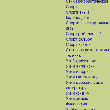
Стихи юмористические
Спорт
Спортивный
бодибилдинг
Спортивные карточные
игры
Спорт рыболовный
Спорт, футбол
Спорт, хоккей
Статьи на разные темы
Техника
Учеба, обучение
Учим английский
Учим историю
Учим математику
Учим русский язык и
литературу
Учим физику
Учим химию
Философия
Хобби, ремесла