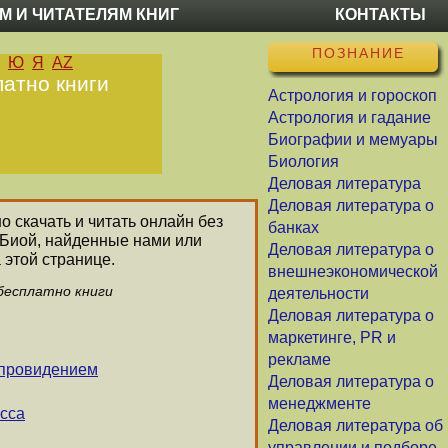
М И ЧИТАТЕЛЯМ КНИГ
КОНТАКТЫ
ПОЗНАНИЕ
Ю
Я
AZ
латно книги
Астрология и гороскоп
Астрология и гадание
Биографии и мемуары
Биология
Деловая литература
Деловая литература о
о скачать и читать онлайн без
банках
 Биой, найденные нами или
Деловая литература о
 этой странице.
внешнеэкономической
 бесплатно книги
деятельности
Деловая литература о
маркетинге, PR и
рекламе
 провидением
Деловая литература о
менеджменте
сса
Деловая литература об
управлении и подборе