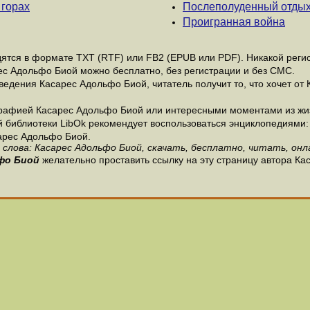
 горах
Послеполуденный отды
Проигранная война
тся в формате ТХТ (RTF) или FB2 (EPUB или PDF). Никакой регист
рес Адольфо Биой можно бесплатно, без регистрации и без СМС.
едения Касарес Адольфо Биой, читатель получит то, что хочет от
графией Касарес Адольфо Биой или интересными моментами из жиз
библиотеки LibOk рекомендует воспользоваться энциклопедиями: ru.
арес Адольфо Биой.
слова: Касарес Адольфо Биой, скачать, бесплатно, читать, онл
фо Биой
желательно проставить ссылку на эту страницу автора Ка