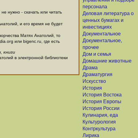
персонала
е нужно - скачать или читать
Деловая литература о
ценных бумагах и
натолий, и его время не будет
инвестициях
Документальное
орчества Матях Анатолий, то
Документальное,
.org или bigenc.ru, где есть
прочее
, книги
Дом и семья
атолий в электронной библиотеки
Домашние животные
Драма
Драматургия
Искусство
История
История Востока
История Европы
История России
Кулинария, еда
Культурология
Контркультура
Лирика