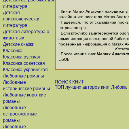
литература
Книги Матях Анатолий находятся в 
Детская
онлайн книги писателя Матях Анато
приключенческая
Надеемся, что от скачивания произв
литература
потрачено зря.
Детская литература о
Если кто-либо заинтересуется биог
животных
администрация электронной библиотек
Детские сказки
провернная информация о Матях Ан
Ключев
Классика
После чтения книг
Матях Анатол
Классика русская
LibOk
Классика советская
Классика украинская
Любовные романы
ПОИСК КНИГ
Любовные
ТОП лучших авторов книг Либока
исторические романы
Любовные короткие
романы
Любовные
остросюжетные
романы
Любовные