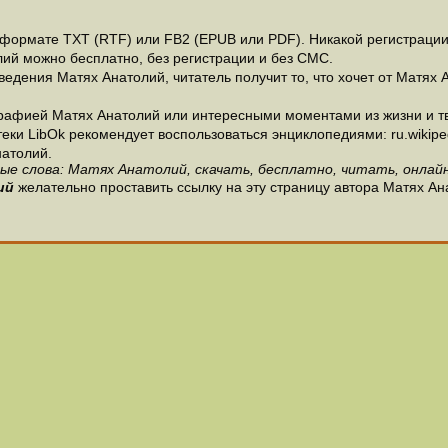
формате ТХТ (RTF) или FB2 (EPUB или PDF). Никакой регистрации н
лий можно бесплатно, без регистрации и без СМС.
едения Матях Анатолий, читатель получит то, что хочет от Матях А
рафией Матях Анатолий или интересными моментами из жизни и тв
и LibOk рекомендует воспользоваться энциклопедиями: ru.wikipedia
атолий.
ые слова: Матях Анатолий, скачать, бесплатно, читать, онлайн
ий
желательно проставить ссылку на эту страницу автора Матях Ан