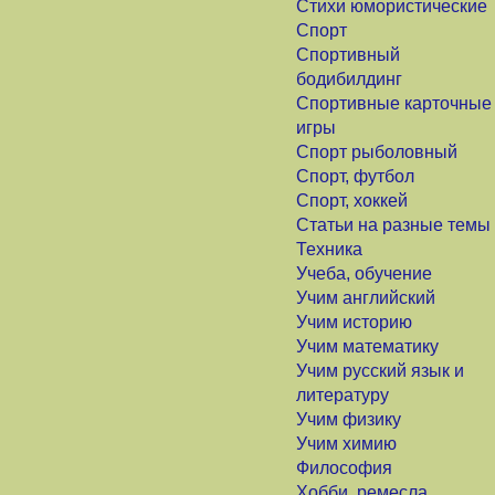
Стихи юмористические
Спорт
Спортивный
бодибилдинг
Спортивные карточные
игры
Спорт рыболовный
Спорт, футбол
Спорт, хоккей
Статьи на разные темы
Техника
Учеба, обучение
Учим английский
Учим историю
Учим математику
Учим русский язык и
литературу
Учим физику
Учим химию
Философия
Хобби, ремесла