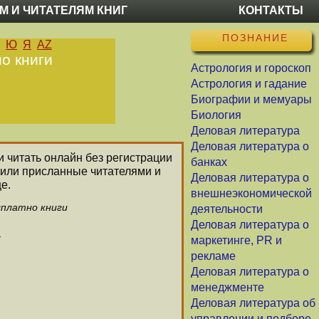
М И ЧИТАТЕЛЯМ КНИГ
КОНТАКТЫ
ПОЗНАНИЕ
Ю
Я
AZ
о книги
Астрология и гороскоп
Астрология и гадание
Биографии и мемуары
Биология
Деловая литература
Деловая литература о
и читать онлайн без регистрации
банках
 или присланные читателями и
Деловая литература о
е.
внешнеэкономической
сплатно книги
деятельности
Деловая литература о
и
маркетинге, PR и
рекламе
Деловая литература о
менеджменте
Деловая литература об
управлении и подборе