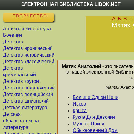
ЭЛЕКТРОННАЯ БИБЛИОТЕКА LIBOK.NET
ТВОРЧЕСТВО
А
Б
В
Г
Матях 
Античная литература
Боевики
Детектив
Детектив иронический
Детектив исторический
Детектив классический
Матях Анатолий
- это писатель
Детектив
в нашей электронной библиот
криминальный
р
Детектив крутой
Матях Анатол
Детектив политический
Детектив полицейский
Больше Одной Ночи
Детектив шпионский
Искра
Детская литература
Крыса
Детская
Кукла Для Девочки
образовательна
Музыка Покоя
литература
Обыкновенный Дом
Детская остросюжетная