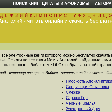
ПОИСК КНИГ
ЦИТАТЫ И АФОРИЗМЫ
АВТОРА
Д
Е
Ж
З
И
Й
К
Л
М
Н
О
П
Р
С
Т
У
Ф
Х
Ц
Ч
Ш
Щ
Э
Анатолий - читать онлайн и скачать бесплатн
, все электронные книги которого можно бесплатно скачать 
еке. Ссылки на все книги Матях Анатолий, найденные нами
асположенные в библиотеке LibOk, собраны на этой страниц
ий - страница автора на Либоке - читать онлайн и скачать бе
Плоскость Апокалиптик
Следующая Остановка
Слежка
Стражи Гор
Черные Крылья
Электронный Друг