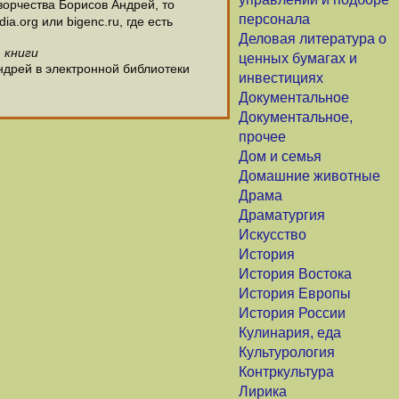
орчества Борисов Андрей, то
персонала
.org или bigenc.ru, где есть
Деловая литература о
 книги
ценных бумагах и
ндрей в электронной библиотеки
инвестициях
Документальное
Документальное,
прочее
Дом и семья
Домашние животные
Драма
Драматургия
Искусство
История
История Востока
История Европы
История России
Кулинария, еда
Культурология
Контркультура
Лирика