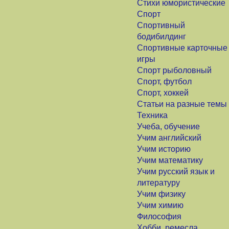
Стихи юмористические
Спорт
Спортивный
бодибилдинг
Спортивные карточные
игры
Спорт рыболовный
Спорт, футбол
Спорт, хоккей
Статьи на разные темы
Техника
Учеба, обучение
Учим английский
Учим историю
Учим математику
Учим русский язык и
литературу
Учим физику
Учим химию
Философия
Хобби, ремесла