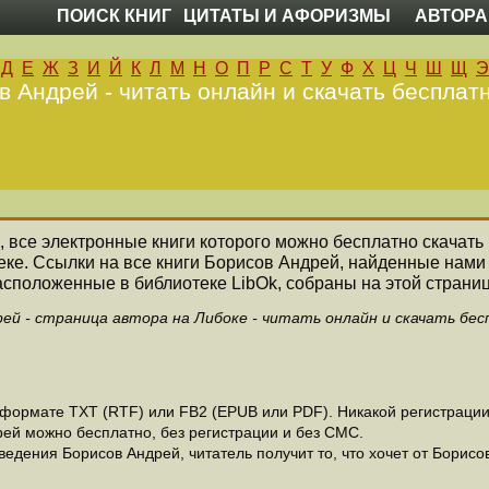
ПОИСК КНИГ
ЦИТАТЫ И АФОРИЗМЫ
АВТОРА
Д
Е
Ж
З
И
Й
К
Л
М
Н
О
П
Р
С
Т
У
Ф
Х
Ц
Ч
Ш
Щ
Э
в Андрей - читать онлайн и скачать бесплатн
ь, все электронные книги которого можно бесплатно скачать
еке. Ссылки на все книги Борисов Андрей, найденные нами
асположенные в библиотеке LibOk, собраны на этой страниц
рей - страница автора на Либоке - читать онлайн и скачать бес
формате ТХТ (RTF) или FB2 (EPUB или PDF). Никакой регистрации н
рей можно бесплатно, без регистрации и без СМС.
едения Борисов Андрей, читатель получит то, что хочет от Борисов