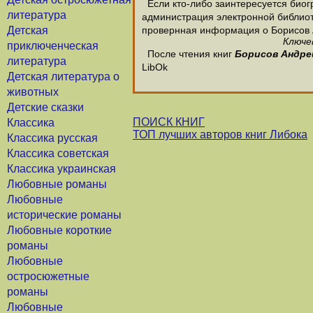
Если кто-либо заинтересуется биог
литература
администрация электронной библиотек
Детская
провернная информация о Борисов 
Ключе
приключенческая
После чтения книг
Борисов Андре
литература
LibOk
Детская литература о
животных
Детские сказки
ПОИСК КНИГ
Классика
ТОП лучших авторов книг Либока
Классика русская
Классика советская
Классика украинская
Любовные романы
Любовные
исторические романы
Любовные короткие
романы
Любовные
остросюжетные
романы
Любовные