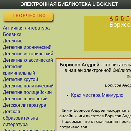
ЭЛЕКТРОННАЯ БИБЛИОТЕКА LIBOK.NET
ТВОРЧЕСТВО
А
Б
В
Г
Борисо
Античная литература
Боевики
Детектив
Детектив иронический
Детектив исторический
Детектив классический
Борисов Андрей
- это писател
Детектив
в нашей электронной библиот
криминальный
р
Детектив крутой
Борисов Анд
Детектив политический
Детектив полицейский
Крах мистера Макмурло
Детектив шпионский
Детская литература
Книги Борисов Андрей находятся в 
Детская
онлайн книги писателя Борисов Анд
образовательна
Надеемся, что от скачивания произв
литература
потрачено зря.
Детская остросюжетная