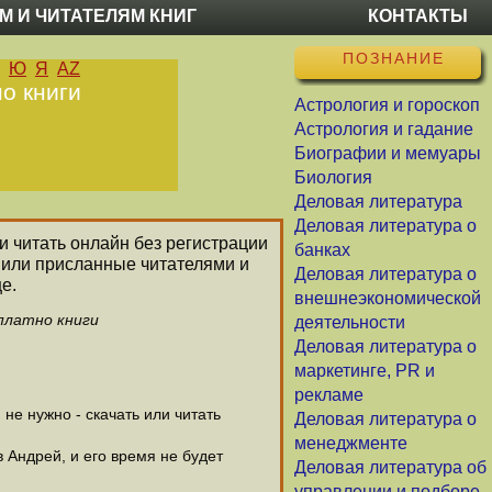
М И ЧИТАТЕЛЯМ КНИГ
КОНТАКТЫ
ПОЗНАНИЕ
Ю
Я
AZ
о книги
Астрология и гороскоп
Астрология и гадание
Биографии и мемуары
Биология
Деловая литература
Деловая литература о
 и читать онлайн без регистрации
банках
 или присланные читателями и
Деловая литература о
е.
внешнеэкономической
платно книги
деятельности
Деловая литература о
маркетинге, PR и
рекламе
е нужно - скачать или читать
Деловая литература о
менеджменте
 Андрей, и его время не будет
Деловая литература об
управлении и подборе