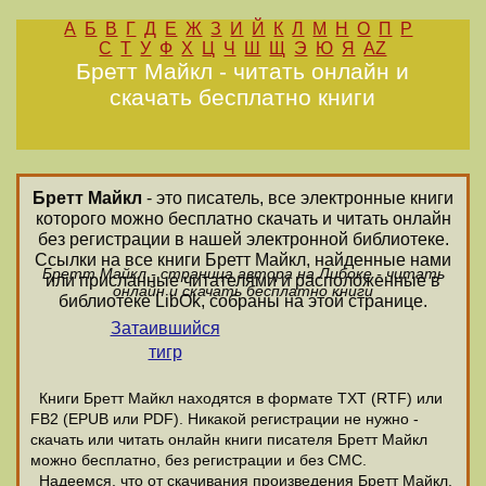
А
Б
В
Г
Д
Е
Ж
З
И
Й
К
Л
М
Н
О
П
Р
С
Т
У
Ф
Х
Ц
Ч
Ш
Щ
Э
Ю
Я
AZ
Бретт Майкл - читать онлайн и
скачать бесплатно книги
Бретт Майкл
- это писатель, все электронные книги
которого можно бесплатно скачать и читать онлайн
без регистрации в нашей электронной библиотеке.
Ссылки на все книги Бретт Майкл, найденные нами
Бретт Майкл - страница автора на Либоке - читать
или присланные читателями и расположенные в
онлайн и скачать бесплатно книги
библиотеке LibOk, собраны на этой странице.
Затаившийся
тигр
Книги Бретт Майкл находятся в формате ТХТ (RTF) или
FB2 (EPUB или PDF). Никакой регистрации не нужно -
скачать или читать онлайн книги писателя Бретт Майкл
можно бесплатно, без регистрации и без СМС.
Надеемся, что от скачивания произведения Бретт Майкл,