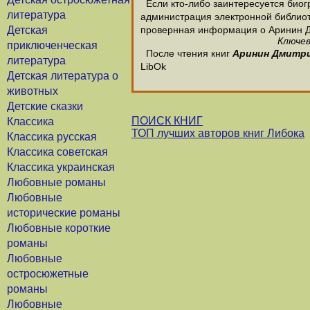
Если кто-либо заинтересуется биог
литература
администрация электронной библиотек
Детская
провернная информация о Аринин 
Ключев
приключенческая
После чтения книг
Аринин Дмитр
литература
LibOk
Детская литература о
животных
Детские сказки
ПОИСК КНИГ
Классика
ТОП лучших авторов книг Либока
Классика русская
Классика советская
Классика украинская
Любовные романы
Любовные
исторические романы
Любовные короткие
романы
Любовные
остросюжетные
романы
Любовные