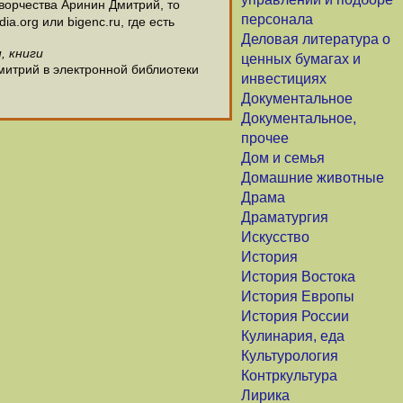
ворчества Аринин Дмитрий, то
персонала
.org или bigenc.ru, где есть
Деловая литература о
, книги
ценных бумагах и
митрий в электронной библиотеки
инвестициях
Документальное
Документальное,
прочее
Дом и семья
Домашние животные
Драма
Драматургия
Искусство
История
История Востока
История Европы
История России
Кулинария, еда
Культурология
Контркультура
Лирика