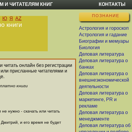
М И ЧИТАТЕЛЯМ КНИГ
КОНТАКТЫ
ПОЗНАНИЕ
Ю
Я
AZ
но книги
Астрология и гороскоп
Астрология и гадание
Биографии и мемуары
Биология
Деловая литература
Деловая литература о
 и читать онлайн без регистрации
банках
 или присланные читателями и
Деловая литература о
е.
внешнеэкономической
сплатно книги
деятельности
Деловая литература о
маркетинге, PR и
рекламе
не нужно - скачать или читать
Деловая литература о
менеджменте
 Дмитрий, и его время не будет
Деловая литература об
управлении и подборе