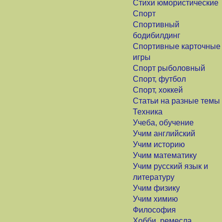
Стихи юмористические
Спорт
Спортивный
бодибилдинг
Спортивные карточные
игры
Спорт рыболовный
Спорт, футбол
Спорт, хоккей
Статьи на разные темы
Техника
Учеба, обучение
Учим английский
Учим историю
Учим математику
Учим русский язык и
литературу
Учим физику
Учим химию
Философия
Хобби, ремесла