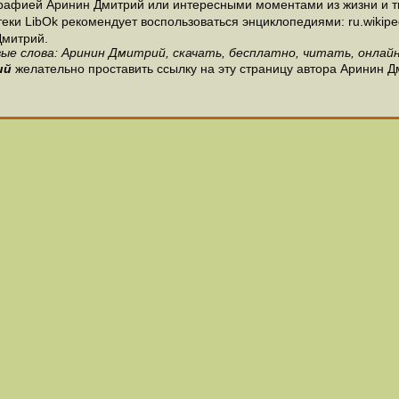
рафией Аринин Дмитрий или интересными моментами из жизни и т
и LibOk рекомендует воспользоваться энциклопедиями: ru.wikipedia
Дмитрий.
ые слова: Аринин Дмитрий, скачать, бесплатно, читать, онлайн
ий
желательно проставить ссылку на эту страницу автора Аринин Д