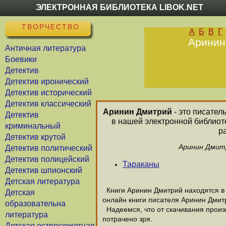
ЭЛЕКТРОННАЯ БИБЛИОТЕКА LIBOK.NET
ТВОРЧЕСТВО
А
Б
В
Г
Аринин 
Античная литература
Боевики
Детектив
Детектив иронический
Детектив исторический
Детектив классический
Аринин Дмитрий
- это писател
Детектив
в нашей электронной библиот
криминальный
р
Детектив крутой
Аринин Дмитр
Детектив политический
Детектив полицейский
Тараканы
Детектив шпионский
Детская литература
Книги Аринин Дмитрий находятся в 
Детская
онлайн книги писателя Аринин Дмит
образовательна
Надеемся, что от скачивания произв
литература
потрачено зря.
Детская остросюжетная