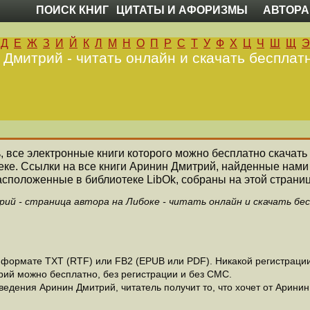
ПОИСК КНИГ
ЦИТАТЫ И АФОРИЗМЫ
АВТОРА
Д
Е
Ж
З
И
Й
К
Л
М
Н
О
П
Р
С
Т
У
Ф
Х
Ц
Ч
Ш
Щ
Э
Дмитрий - читать онлайн и скачать бесплат
ь, все электронные книги которого можно бесплатно скачать
еке. Ссылки на все книги Аринин Дмитрий, найденные нами
асположенные в библиотеке LibOk, собраны на этой страниц
ий - страница автора на Либоке - читать онлайн и скачать бе
формате ТХТ (RTF) или FB2 (EPUB или PDF). Никакой регистрации 
рий можно бесплатно, без регистрации и без СМС.
едения Аринин Дмитрий, читатель получит то, что хочет от Аринин