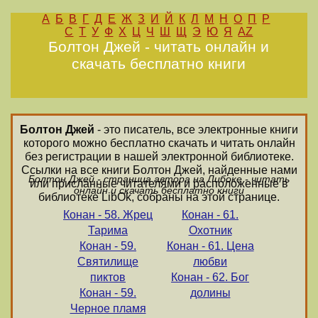
А
Б
В
Г
Д
Е
Ж
З
И
Й
К
Л
М
Н
О
П
Р
С
Т
У
Ф
Х
Ц
Ч
Ш
Щ
Э
Ю
Я
AZ
Болтон Джей - читать онлайн и
скачать бесплатно книги
Болтон Джей
- это писатель, все электронные книги
которого можно бесплатно скачать и читать онлайн
без регистрации в нашей электронной библиотеке.
Ссылки на все книги Болтон Джей, найденные нами
Болтон Джей - страница автора на Либоке - читать
или присланные читателями и расположенные в
онлайн и скачать бесплатно книги
библиотеке LibOk, собраны на этой странице.
Конан - 58. Жрец
Конан - 61.
Тарима
Охотник
Конан - 59.
Конан - 61. Цена
Святилище
любви
пиктов
Конан - 62. Бог
Конан - 59.
долины
Черное пламя