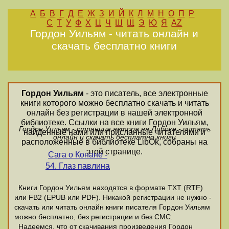
А
Б
В
Г
Д
Е
Ж
З
И
Й
К
Л
М
Н
О
П
Р
С
Т
У
Ф
Х
Ц
Ч
Ш
Щ
Э
Ю
Я
AZ
Гордон Уильям - читать онлайн и
скачать бесплатно книги
Гордон Уильям
- это писатель, все электронные
книги которого можно бесплатно скачать и читать
онлайн без регистрации в нашей электронной
библиотеке. Ссылки на все книги Гордон Уильям,
Гордон Уильям - страница автора на Либоке - читать
найденные нами или присланные читателями и
онлайн и скачать бесплатно книги
расположенные в библиотеке LibOk, собраны на
этой странице.
Сага о Конане -
54. Глаз павлина
Книги Гордон Уильям находятся в формате ТХТ (RTF)
или FB2 (EPUB или PDF). Никакой регистрации не нужно -
скачать или читать онлайн книги писателя Гордон Уильям
можно бесплатно, без регистрации и без СМС.
Надеемся, что от скачивания произведения Гордон