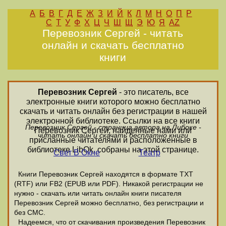
А
Б
В
Г
Д
Е
Ж
З
И
Й
К
Л
М
Н
О
П
Р
С
Т
У
Ф
Х
Ц
Ч
Ш
Щ
Э
Ю
Я
AZ
Перевозник Сергей - читать
онлайн и скачать бесплатно
книги
Перевозник Сергей
- это писатель, все
электронные книги которого можно бесплатно
скачать и читать онлайн без регистрации в нашей
электронной библиотеке. Ссылки на все книги
Перевозник Сергей - страница автора на Либоке -
Перевозник Сергей, найденные нами или
читать онлайн и скачать бесплатно книги
присланные читателями и расположенные в
библиотеке LibOk, собраны на этой странице.
Свет В Окне
Театр
Книги Перевозник Сергей находятся в формате ТХТ
(RTF) или FB2 (EPUB или PDF). Никакой регистрации не
нужно - скачать или читать онлайн книги писателя
Перевозник Сергей можно бесплатно, без регистрации и
без СМС.
Надеемся, что от скачивания произведения Перевозник