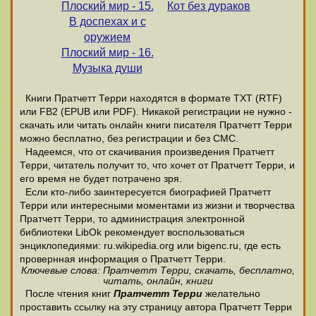
Плоский мир - 15.
Кот без дураков
В доспехах и с
оружием
Плоский мир - 16.
Музыка души
Книги Пратчетт Терри находятся в формате ТХТ (RTF)
или FB2 (EPUB или PDF). Никакой регистрации не нужно -
скачать или читать онлайн книги писателя Пратчетт Терри
можно бесплатно, без регистрации и без СМС.
Надеемся, что от скачивания произведения Пратчетт
Терри, читатель получит то, что хочет от Пратчетт Терри, и
его время не будет потрачено зря.
Если кто-либо заинтересуется биографией Пратчетт
Терри или интересными моментами из жизни и творчества
Пратчетт Терри, то администрация электронной
библиотеки LibOk рекомендует воспользоваться
энциклопедиями: ru.wikipedia.org или bigenc.ru, где есть
провернная информация о Пратчетт Терри.
Ключевые слова: Пратчетт Терри, скачать, бесплатно,
читать, онлайн, книги
После чтения книг
Пратчетт Терри
желательно
проставить ссылку на эту страницу автора Пратчетт Терри