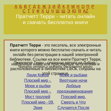
А
Б
В
Г
Д
Е
Ж
З
И
Й
К
Л
М
Н
О
П
Р
С
Т
У
Ф
Х
Ц
Ч
Ш
Щ
Э
Ю
Я
AZ
Пратчетт Терри - читать онлайн
и скачать бесплатно книги
Пратчетт Терри
- это писатель, все электронные
книги которого можно бесплатно скачать и читать
онлайн без регистрации в нашей электронной
библиотеке. Ссылки на все книги Пратчетт Терри,
Пратчетт Терри - страница автора на Либоке -
найденные нами или присланные читателями и
читать онлайн и скачать бесплатно книги
расположенные в библиотеке LibOk, собраны на
этой странице.
Люди Ковра
Море и рыбаки
Плоский мир -.
Вертушки ночи
Море и рыбки
Добрые
Плоский мир -.
предзнаменования
Мост троллей
Плоский мир.
Плоский мир - 09.
Смерть и Что
Эрик
Случается После