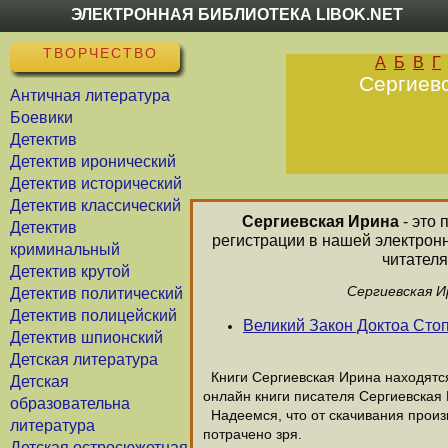
ЭЛЕКТРОННАЯ БИБЛИОТЕКА LIBOK.NET
ТВОРЧЕСТВО
А
Б
В
Г
Сергиевс
Античная литература
Боевики
Детектив
Детектив иронический
Детектив исторический
Детектив классический
Сергиевская Ирина
- это 
Детектив
регистрации в нашей электрон
криминальный
читателя
Детектив крутой
Сергиевская И
Детектив политический
Детектив полицейский
Великий Закон Доктоа Сто
Детектив шпионский
Детская литература
Книги Сергиевская Ирина находятся 
Детская
онлайн книги писателя Сергиевская
образовательна
Надеемся, что от скачивания произв
литература
потрачено зря.
Детская остросюжетная