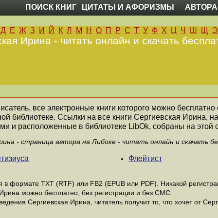
ПОИСК КНИГ
ЦИТАТЫ И АФОРИЗМЫ
АВТОРА
Д
Е
Ж
З
И
Й
К
Л
М
Н
О
П
Р
С
Т
У
Ф
Х
Ц
Ч
Ш
Щ
Э
кая Ирина - читать онлайн и скачать беспла
писатель, все электронные книги которого можно бесплатно 
ной библиотеке. Ссылки на все книги Сергиевская Ирина, 
ми и расположенные в библиотеке LibOk, собраны на этой 
рина - страница автора на Либоке - читать онлайн и скачать б
птизиуса
Флейтист
в формате ТХТ (RTF) или FB2 (EPUB или PDF). Никакой регистраци
 Ирина можно бесплатно, без регистрации и без СМС.
едения Сергиевская Ирина, читатель получит то, что хочет от Серг