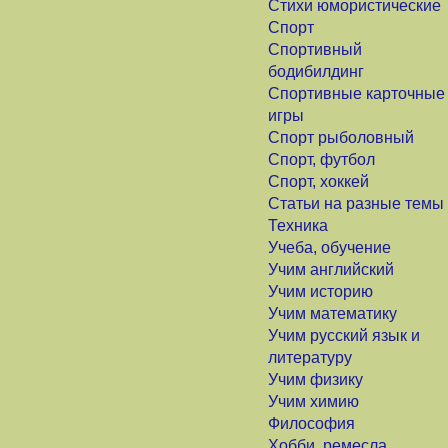
Стихи юмористические
Спорт
Спортивный
бодибилдинг
Спортивные карточные
игры
Спорт рыболовный
Спорт, футбол
Спорт, хоккей
Статьи на разные темы
Техника
Учеба, обучение
Учим английский
Учим историю
Учим математику
Учим русский язык и
литературу
Учим физику
Учим химию
Философия
Хобби, ремесла