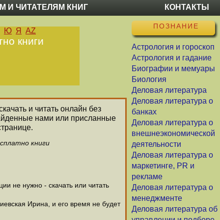
М И ЧИТАТЕЛЯМ КНИГ
КОНТАКТЫ
ПОЗНАНИЕ
Ю
Я
AZ
тно книги
Астрология и гороскоп
Астрология и гадание
Биографии и мемуары
Биология
Деловая литература
Деловая литература о
скачать и читать онлайн без
банках
найденные нами или присланные
Деловая литература о
странице.
внешнеэкономической
есплатно книги
деятельности
Деловая литература о
маркетинге, PR и
рекламе
и не нужно - скачать или читать
Деловая литература о
менеджменте
иевская Ирина, и его время не будет
Деловая литература об
управлении и подборе