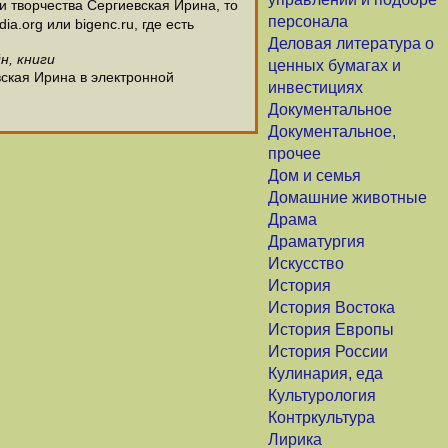
 творчества Сергиевская Ирина, то
персонала
.org или bigenc.ru, где есть
Деловая литература о
н, книги
ценных бумагах и
вская Ирина в электронной
инвестициях
Документальное
Документальное,
прочее
Дом и семья
Домашние животные
Драма
Драматургия
Искусство
История
История Востока
История Европы
История России
Кулинария, еда
Культурология
Контркультура
Лирика