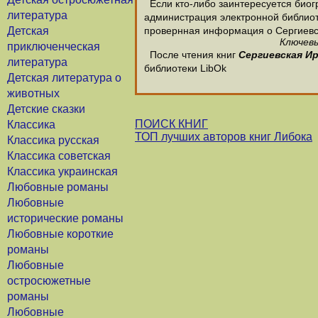
Если кто-либо заинтересуется биог
литература
администрация электронной библиотек
Детская
провернная информация о Сергиевс
Ключевы
приключенческая
После чтения книг
Сергиевская И
литература
библиотеки LibOk
Детская литература о
животных
Детские сказки
ПОИСК КНИГ
Классика
ТОП лучших авторов книг Либока
Классика русская
Классика советская
Классика украинская
Любовные романы
Любовные
исторические романы
Любовные короткие
романы
Любовные
остросюжетные
романы
Любовные