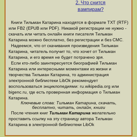
2. Что снится
вампирам?
Книги Тильман Катарина находятся в формате ТХТ (RTF)
или FB2 (EPUB или PDF). Никакой регистрации не нужно -
скачать или читать онлайн книги писателя Тильман
Катарина можно бесплатно, без регистрации и без СМС.
Надеемся, что от скачивания произведения Тильман
Катарина, читатель получит то, что хочет от Тильман
Катарина, и его время не будет потрачено зря.
Если кто-либо заинтересуется биографией Тильман
Катарина или интересными моментами из жизни и
творчества Тильман Катарина, то администрация
электронной библиотеки LibOk рекомендует
воспользоваться энциклопедиями: ru.wikipedia.org или
bigenc.ru, где есть провернная информация о Тильман
Катарина.
Ключевые слова: Тильман Катарина, скачать,
бесплатно, читать, онлайн, книги
После чтения книг
Тильман Катарина
желательно
проставить ссылку на эту страницу автора Тильман
Катарина в электронной библиотеки LibOk