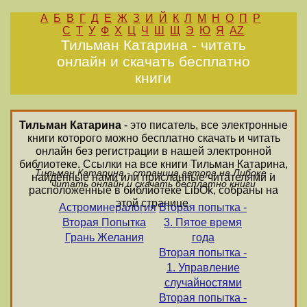
А
Б
В
Г
Д
Е
Ж
З
И
Й
К
Л
М
Н
О
П
Р
С
Т
У
Ф
Х
Ц
Ч
Ш
Щ
Э
Ю
Я
AZ
Тильман Катарина - читать
онлайн и скачать бесплатно
книги
Тильман Катарина
- это писатель, все электронные
книги которого можно бесплатно скачать и читать
онлайн без регистрации в нашей электронной
библиотеке. Ссылки на все книги Тильман Катарина,
Тильман Катарина - страница автора на Либоке -
найденные нами или присланные читателями и
читать онлайн и скачать бесплатно книги
расположенные в библиотеке LibOk, собраны на
этой странице.
Астроминералогия
Вторая попытка -
Вторая Попытка
3. Пятое время
Грань Желания
года
Вторая попытка -
1. Управление
случайностями
Вторая попытка -