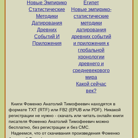
Новые Эмпирико
Египет
Статистические
Новые эмпирико-
Методики
статистические
Датирования
методики
Древних
датирования
Событий И
древних событий
Приложения
и приложения к
глобальной
хронологии
древнего и
средневекового
мира
Какой сейчас
век?
Книги Фоменко Анатолий Тимофеевич находятся в
формате ТХТ (RTF) или FB2 (EPUB или PDF). Никакой
регистрации не нужно - скачать или читать онлайн книги
писателя Фоменко Анатолий Тимофеевич можно
бесплатно, без регистрации и без СМС.
Надеемся, что от скачивания произведения Фоменко