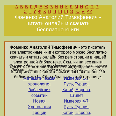
А
Б
В
Г
Д
Е
Ж
З
И
Й
К
Л
М
Н
О
П
Р
С
Т
У
Ф
Х
Ц
Ч
Ш
Щ
Э
Ю
Я
AZ
Фоменко Анатолий Тимофеевич -
читать онлайн и скачать
бесплатно книги
Фоменко Анатолий Тимофеевич
- это писатель,
все электронные книги которого можно бесплатно
скачать и читать онлайн без регистрации в нашей
электронной библиотеке. Ссылки на все книги
Фоменко Анатолий Тимофеевич - страница автора на
Фоменко Анатолий Тимофеевич, найденные нами
Либоке - читать онлайн и скачать бесплатно книги
или присланные читателями и расположенные в
библиотеке LibOk, собраны на этой странице.
Математическая
Империя 1-3.
хронология
Русь, Турция,
библейских
Китай, Европа,
событий
Египет
Новая
Империя 4-7.
Хронология
Русь, Турция,
Греции
Китай, Европа,