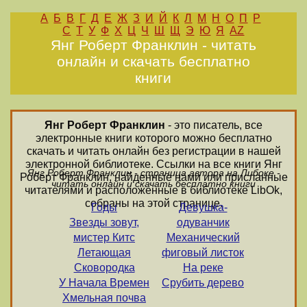
А
Б
В
Г
Д
Е
Ж
З
И
Й
К
Л
М
Н
О
П
Р
С
Т
У
Ф
Х
Ц
Ч
Ш
Щ
Э
Ю
Я
AZ
Янг Роберт Франклин - читать
онлайн и скачать бесплатно
книги
Янг Роберт Франклин
- это писатель, все
электронные книги которого можно бесплатно
скачать и читать онлайн без регистрации в нашей
электронной библиотеке. Ссылки на все книги Янг
Янг Роберт Франклин - страница автора на Либоке -
Роберт Франклин, найденные нами или присланные
читать онлайн и скачать бесплатно книги
читателями и расположенные в библиотеке LibOk,
собраны на этой странице.
Годы
Девушка-
Звезды зовут,
одуванчик
мистер Китс
Механический
Летающая
фиговый листок
Сковородка
На реке
У Начала Времен
Срубить дерево
Хмельная почва