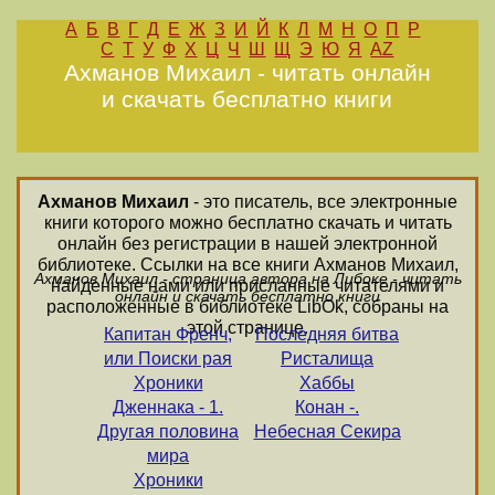
А
Б
В
Г
Д
Е
Ж
З
И
Й
К
Л
М
Н
О
П
Р
С
Т
У
Ф
Х
Ц
Ч
Ш
Щ
Э
Ю
Я
AZ
Ахманов Михаил - читать онлайн
и скачать бесплатно книги
Ахманов Михаил
- это писатель, все электронные
книги которого можно бесплатно скачать и читать
онлайн без регистрации в нашей электронной
библиотеке. Ссылки на все книги Ахманов Михаил,
Ахманов Михаил - страница автора на Либоке - читать
найденные нами или присланные читателями и
онлайн и скачать бесплатно книги
расположенные в библиотеке LibOk, собраны на
этой странице.
Капитан Френч,
Последняя битва
или Поиски рая
Ристалища
Хроники
Хаббы
Дженнака - 1.
Конан -.
Другая половина
Небесная Секира
мира
Хроники