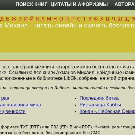
ПОИСК КНИГ
ЦИТАТЫ И АФОРИЗМЫ
АВТОРА
Д
Е
Ж
З
И
Й
К
Л
М
Н
О
П
Р
С
Т
У
Ф
Х
Ц
Ч
Ш
Щ
Э
 Михаил - читать онлайн и скачать бесплат
ь, все электронные книги которого можно бесплатно скачать
еке. Ссылки на все книги Ахманов Михаил, найденные нами
асположенные в библиотеке LibOk, собраны на этой страниц
ил - страница автора на Либоке - читать онлайн и скачать бе
 рая
Последняя битва
гая половина мира
Ристалища Хаббы
нц вечности
Конан -. Небесная Секи
формате ТХТ (RTF) или FB2 (EPUB или PDF). Никакой регистрации 
аил можно бесплатно, без регистрации и без СМС.