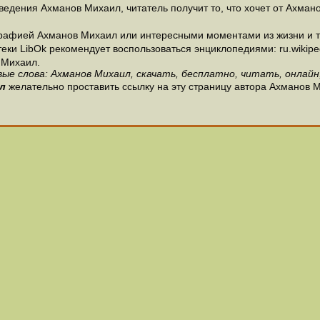
едения Ахманов Михаил, читатель получит то, что хочет от Ахмано
рафией Ахманов Михаил или интересными моментами из жизни и т
и LibOk рекомендует воспользоваться энциклопедиями: ru.wikipedia
 Михаил.
ые слова: Ахманов Михаил, скачать, бесплатно, читать, онлайн
л
желательно проставить ссылку на эту страницу автора Ахманов 