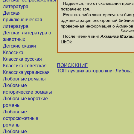
Надеемся, что от скачивания произв
литература
потрачено зря.
Детская
Если кто-либо заинтересуется биог
приключенческая
администрация электронной библиотек
литература
провернная информация о Ахманов
Ключев
Детская литература о
После чтения книг
Ахманов Михаи
животных
LibOk
Детские сказки
Классика
Классика русская
ПОИСК КНИГ
Классика советская
ТОП лучших авторов книг Либока
Классика украинская
Любовные романы
Любовные
исторические романы
Любовные короткие
романы
Любовные
остросюжетные
романы
Любовные