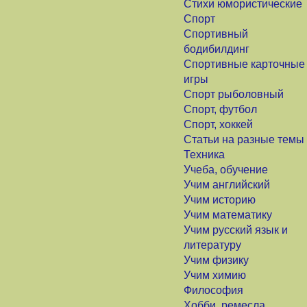
Стихи юмористические
Спорт
Спортивный
бодибилдинг
Спортивные карточные
игры
Спорт рыболовный
Спорт, футбол
Спорт, хоккей
Статьи на разные темы
Техника
Учеба, обучение
Учим английский
Учим историю
Учим математику
Учим русский язык и
литературу
Учим физику
Учим химию
Философия
Хобби, ремесла