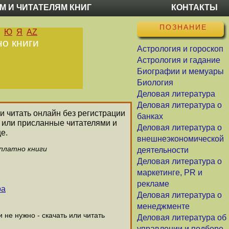
М И ЧИТАТЕЛЯМ КНИГ
КОНТАКТЫ
ПОЗНАНИЕ
Ю
Я
AZ
но книги
Астрология и гороскоп
Астрология и гадание
Биографии и мемуары
Биология
Деловая литература
Деловая литература о
 и читать онлайн без регистрации
банках
 или присланные читателями и
Деловая литература о
е.
внешнеэкономической
сплатно книги
деятельности
Деловая литература о
маркетинге, PR и
рекламе
ра
Деловая литература о
менеджменте
не нужно - скачать или читать
Деловая литература об
управлении и подборе