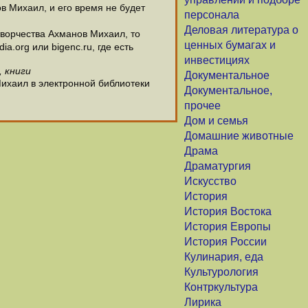
в Михаил, и его время не будет
персонала
Деловая литература о
ворчества Ахманов Михаил, то
ценных бумагах и
.org или bigenc.ru, где есть
инвестициях
, книги
Документальное
Михаил в электронной библиотеки
Документальное,
прочее
Дом и семья
Домашние животные
Драма
Драматургия
Искусство
История
История Востока
История Европы
История России
Кулинария, еда
Культурология
Контркультура
Лирика