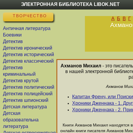
ЭЛЕКТРОННАЯ БИБЛИОТЕКА LIBOK.NET
ТВОРЧЕСТВО
А
Б
В
Г
Ахманов
Античная литература
Боевики
Детектив
Детектив иронический
Детектив исторический
Детектив классический
Ахманов Михаил
- это писател
Детектив
в нашей электронной библиот
криминальный
р
Детектив крутой
Ахманов Миха
Детектив политический
Детектив полицейский
Капитан Френч, или Поиски
Детектив шпионский
Хроники Дженнака - 1. Дру
Детская литература
Хроники Дженнака - 2. При
Детская
образовательна
Книги Ахманов Михаил находятся в 
литература
онлайн книги писателя Ахманов Мих
Детская остросюжетная