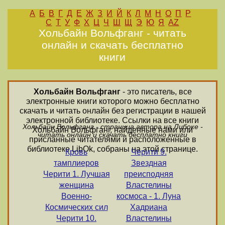
А
Б
В
Г
Д
Е
Ж
З
И
Й
К
Л
М
Н
О
П
Р
С
Т
У
Ф
Х
Ц
Ч
Ш
Щ
Э
Ю
Я
AZ
Хольбайн Вольфганг - читать
онлайн и скачать бесплатно
книги
Хольбайн Вольфганг
- это писатель, все
электронные книги которого можно бесплатно
скачать и читать онлайн без регистрации в нашей
электронной библиотеке. Ссылки на все книги
Хольбайн Вольфганг - страница автора на Либоке -
Хольбайн Вольфганг, найденные нами или
читать онлайн и скачать бесплатно книги
присланные читателями и расположенные в
библиотеке LibOk, собраны на этой странице.
Кровь
Черити 9.
тамплиеров
Звездная
Черити 1. Лучшая
преисподняя
женщина
Властелины
Военно-
космоса - 1. Луна
Космических сил
Хадриана
Черити 10.
Властелины