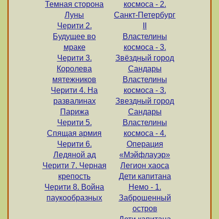
Темная сторона
космоса - 2.
Луны
Санкт-Петербург
Черити 2.
II
Будущее во
Властелины
мраке
космоса - 3.
Черити 3.
Звёздный город
Королева
Сандары
мятежников
Властелины
Черити 4. На
космоса - 3.
развалинах
Звездный город
Парижа
Сандары
Черити 5.
Властелины
Спящая армия
космоса - 4.
Черити 6.
Операция
Ледяной ад
«Мэйфлауэр»
Черити 7. Черная
Легион хаоса
крепость
Дети капитана
Черити 8. Война
Немо - 1.
паукообразных
Заброшенный
остров