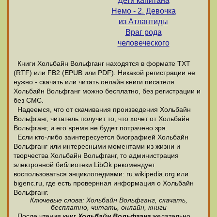
Дети капитана
Немо - 2. Девочка
из Атлантиды
Враг рода
человеческого
Книги Хольбайн Вольфганг находятся в формате ТХТ
(RTF) или FB2 (EPUB или PDF). Никакой регистрации не
нужно - скачать или читать онлайн книги писателя
Хольбайн Вольфганг можно бесплатно, без регистрации и
без СМС.
Надеемся, что от скачивания произведения Хольбайн
Вольфганг, читатель получит то, что хочет от Хольбайн
Вольфганг, и его время не будет потрачено зря.
Если кто-либо заинтересуется биографией Хольбайн
Вольфганг или интересными моментами из жизни и
творчества Хольбайн Вольфганг, то администрация
электронной библиотеки LibOk рекомендует
воспользоваться энциклопедиями: ru.wikipedia.org или
bigenc.ru, где есть провернная информация о Хольбайн
Вольфганг.
Ключевые слова: Хольбайн Вольфганг, скачать,
бесплатно, читать, онлайн, книги
После чтения книг
Хольбайн Вольфганг
желательно