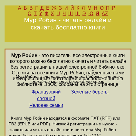
А
Б
В
Г
Д
Е
Ж
З
И
Й
К
Л
М
Н
О
П
Р
С
Т
У
Ф
Х
Ц
Ч
Ш
Щ
Э
Ю
Я
AZ
Мур Робин - читать онлайн и
скачать бесплатно книги
Мур Робин
- это писатель, все электронные книги
которого можно бесплатно скачать и читать онлайн
без регистрации в нашей электронной библиотеке.
Ссылки на все книги Мур Робин, найденные нами
Мур Робин - страница автора на Либоке - читать
или присланные читателями и расположенные в
онлайн и скачать бесплатно книги
библиотеке LibOk, собраны на этой странице.
Французский
Зеленые береты
связной
Человек семьи
Книги Мур Робин находятся в формате ТХТ (RTF) или
FB2 (EPUB или PDF). Никакой регистрации не нужно -
скачать или читать онлайн книги писателя Мур Робин
можно бесплатно, без регистрации и без СМС.