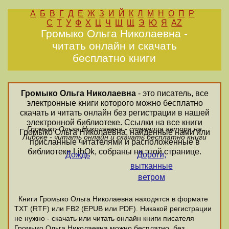
А
Б
В
Г
Д
Е
Ж
З
И
Й
К
Л
М
Н
О
П
Р
С
Т
У
Ф
Х
Ц
Ч
Ш
Щ
Э
Ю
Я
AZ
Громыко Ольга Николаевна -
читать онлайн и скачать
бесплатно книги
Громыко Ольга Николаевна
- это писатель, все
электронные книги которого можно бесплатно
скачать и читать онлайн без регистрации в нашей
электронной библиотеке. Ссылки на все книги
Громыко Ольга Николаевна - страница автора на
Громыко Ольга Николаевна, найденные нами или
Либоке - читать онлайн и скачать бесплатно книги
присланные читателями и расположенные в
библиотеке LibOk, собраны на этой странице.
Дождь
Дороги,
вытканные
ветром
Книги Громыко Ольга Николаевна находятся в формате
ТХТ (RTF) или FB2 (EPUB или PDF). Никакой регистрации
не нужно - скачать или читать онлайн книги писателя
Громыко Ольга Николаевна можно бесплатно, без