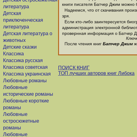
книги писателя Батчер Джим можно б
литература
Надеемся, что от скачивания произв
Детская
зря.
приключенческая
Если кто-либо заинтересуется биог
литература
администрация электронной библиотек
Детская литература о
провернная информация о Батчер Д
Ключ
животных
После чтения книг
Батчер Джим
ж
Детские сказки
Классика
Классика русская
Классика советская
ПОИСК КНИГ
ТОП лучших авторов книг Либока
Классика украинская
Любовные романы
Любовные
исторические романы
Любовные короткие
романы
Любовные
остросюжетные
романы
Любовные