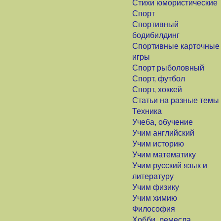
Стихи юмористические
Спорт
Спортивный
бодибилдинг
Спортивные карточные
игры
Спорт рыболовный
Спорт, футбол
Спорт, хоккей
Статьи на разные темы
Техника
Учеба, обучение
Учим английский
Учим историю
Учим математику
Учим русский язык и
литературу
Учим физику
Учим химию
Философия
Хобби, ремесла