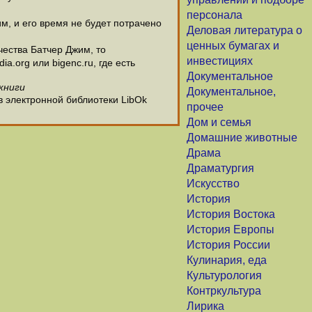
персонала
м, и его время не будет потрачено
Деловая литература о
ценных бумагах и
ества Батчер Джим, то
инвестициях
.org или bigenc.ru, где есть
Документальное
книги
Документальное,
в электронной библиотеки LibOk
прочее
Дом и семья
Домашние животные
Драма
Драматургия
Искусство
История
История Востока
История Европы
История России
Кулинария, еда
Культурология
Контркультура
Лирика