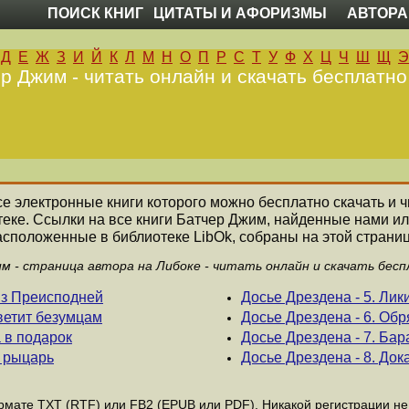
ПОИСК КНИГ
ЦИТАТЫ И АФОРИЗМЫ
АВТОРА
Д
Е
Ж
З
И
Й
К
Л
М
Н
О
П
Р
С
Т
У
Ф
Х
Ц
Ч
Ш
Щ
Э
р Джим - читать онлайн и скачать бесплатно
все электронные книги которого можно бесплатно скачать и 
еке. Ссылки на все книги Батчер Джим, найденные нами и
асположенные в библиотеке LibOk, собраны на этой страниц
м - страница автора на Либоке - читать онлайн и скачать бесп
 из Преисподней
Досье Дрездена - 5. Лик
светит безумцам
Досье Дрездена - 6. Обр
а в подарок
Досье Дрездена - 7. Ба
й рыцарь
Досье Дрездена - 8. Док
мате ТХТ (RTF) или FB2 (EPUB или PDF). Никакой регистрации не н