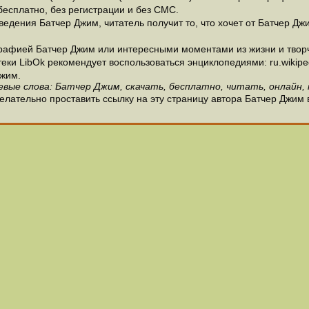
есплатно, без регистрации и без СМС.
едения Батчер Джим, читатель получит то, что хочет от Батчер Джи
рафией Батчер Джим или интересными моментами из жизни и творч
и LibOk рекомендует воспользоваться энциклопедиями: ru.wikipedia
жим.
евые слова: Батчер Джим, скачать, бесплатно, читать, онлайн, 
елательно проставить ссылку на эту страницу автора Батчер Джим 