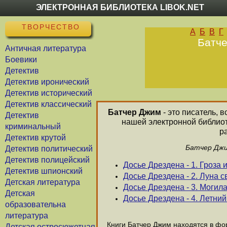
ЭЛЕКТРОННАЯ БИБЛИОТЕКА LIBOK.NET
ТВОРЧЕСТВО
А
Б
В
Г
Батче
Античная литература
Боевики
Детектив
Детектив иронический
Детектив исторический
Детектив классический
Батчер Джим
- это писатель, 
Детектив
нашей электронной библиот
криминальный
р
Детектив крутой
Батчер Джи
Детектив политический
Детектив полицейский
Досье Дрездена - 1. Гроза
Детектив шпионский
Досье Дрездена - 2. Луна 
Детская литература
Досье Дрездена - 3. Могил
Детская
Досье Дрездена - 4. Летни
образовательна
литература
Книги Батчер Джим находятся в фор
Детская остросюжетная