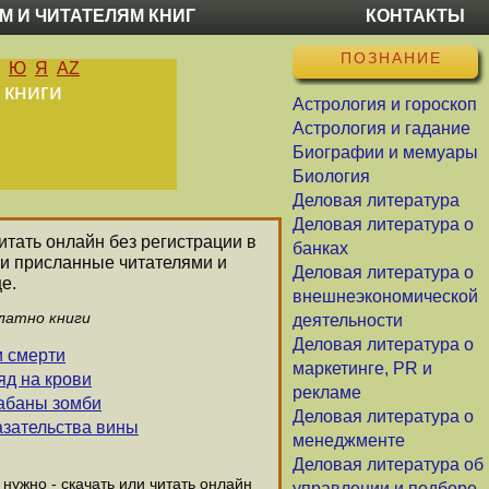
М И ЧИТАТЕЛЯМ КНИГ
КОНТАКТЫ
ПОЗНАНИЕ
Ю
Я
AZ
 книги
Астрология и гороскоп
Астрология и гадание
Биографии и мемуары
Биология
Деловая литература
Деловая литература о
читать онлайн без регистрации в
банках
ли присланные читателями и
Деловая литература о
е.
внешнеэкономической
латно книги
деятельности
Деловая литература о
и смерти
маркетинге, PR и
яд на крови
рекламе
рабаны зомби
Деловая литература о
азательства вины
менеджменте
Деловая литература об
ужно - скачать или читать онлайн
управлении и подборе