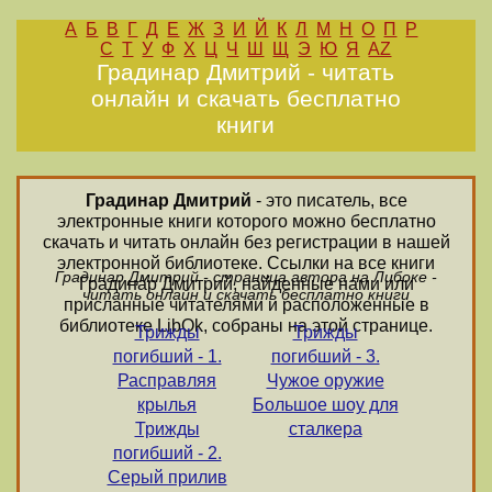
А
Б
В
Г
Д
Е
Ж
З
И
Й
К
Л
М
Н
О
П
Р
С
Т
У
Ф
Х
Ц
Ч
Ш
Щ
Э
Ю
Я
AZ
Градинар Дмитрий - читать
онлайн и скачать бесплатно
книги
Градинар Дмитрий
- это писатель, все
электронные книги которого можно бесплатно
скачать и читать онлайн без регистрации в нашей
электронной библиотеке. Ссылки на все книги
Градинар Дмитрий - страница автора на Либоке -
Градинар Дмитрий, найденные нами или
читать онлайн и скачать бесплатно книги
присланные читателями и расположенные в
библиотеке LibOk, собраны на этой странице.
Трижды
Трижды
погибший - 1.
погибший - 3.
Расправляя
Чужое оружие
крылья
Большое шоу для
Трижды
сталкера
погибший - 2.
Серый прилив