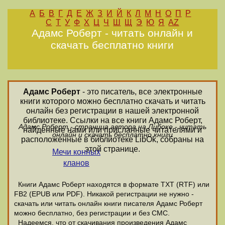
А
Б
В
Г
Д
Е
Ж
З
И
Й
К
Л
М
Н
О
П
Р
С
Т
У
Ф
Х
Ц
Ч
Ш
Щ
Э
Ю
Я
AZ
Адамс Роберт - читать онлайн и
скачать бесплатно книги
Адамс Роберт
- это писатель, все электронные
книги которого можно бесплатно скачать и читать
онлайн без регистрации в нашей электронной
библиотеке. Ссылки на все книги Адамс Роберт,
Адамс Роберт - страница автора на Либоке - читать
найденные нами или присланные читателями и
онлайн и скачать бесплатно книги
расположенные в библиотеке LibOk, собраны на
этой странице.
Мечи конных
кланов
Книги Адамс Роберт находятся в формате ТХТ (RTF) или
FB2 (EPUB или PDF). Никакой регистрации не нужно -
скачать или читать онлайн книги писателя Адамс Роберт
можно бесплатно, без регистрации и без СМС.
Надеемся, что от скачивания произведения Адамс