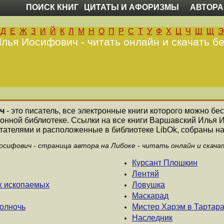
ПОИСК КНИГ
ЦИТАТЫ И АФОРИЗМЫ
АВТОРА
Д
Е
Ж
З
И
Й
К
Л
М
Н
О
П
Р
С
Т
У
Ф
Х
Ц
Ч
Ш
Щ
Э
лья Иосифович - читать онлайн и скачать бе
ч
- это писатель, все электронные книги которого можно бес
ронной библиотеке. Ссылки на все книги Варшавский Илья
ателями и расположенные в библиотеке LibOk, собраны на
осифович - страница автора на Либоке - читать онлайн и скача
Курсант Плошкин
Лентяй
х ископаемых
Ловушка
Маскарад
полночь
Мистер Харэм в Тартар
Наследник