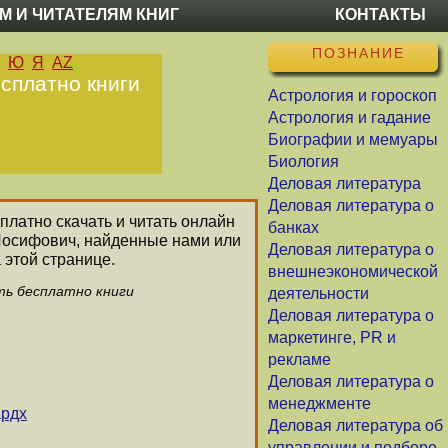
М И ЧИТАТЕЛЯМ КНИГ
КОНТАКТЫ
ПОЗНАНИЕ
Ю
Я
AZ
сплатно книги
Астрология и гороскоп
Астрология и гадание
Биографии и мемуары
Биология
Деловая литература
Деловая литература о
платно скачать и читать онлайн
банках
 Иосифович, найденные нами или
Деловая литература о
 этой странице.
внешнеэкономической
ть бесплатно книги
деятельности
Деловая литература о
маркетинге, PR и
рекламе
Деловая литература о
менеджменте
ардх
Деловая литература об
управлении и подборе