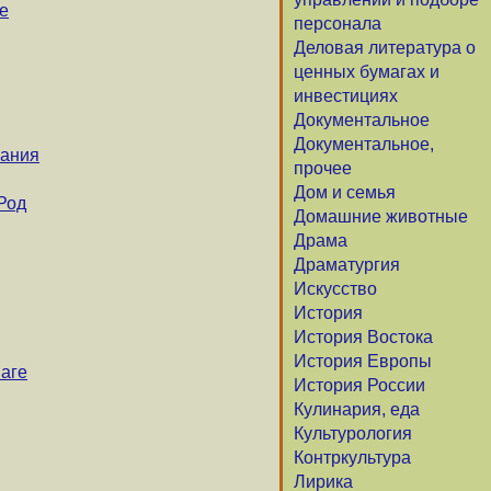
е
персонала
Деловая литература о
ценных бумагах и
инвестициях
Документальное
Документальное,
кания
прочее
Дом и семья
Род
Домашние животные
Драма
Драматургия
Искусство
История
История Востока
История Европы
аге
История России
Кулинария, еда
Культурология
Контркультура
Лирика