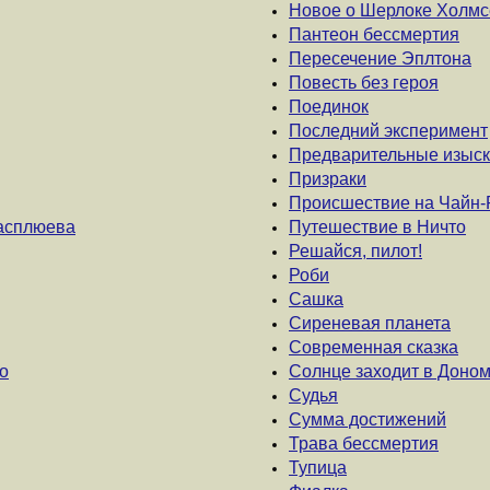
Новое о Шерлоке Холмс
Пантеон бессмертия
Пересечение Эплтона
Повесть без героя
Поединок
Последний эксперимент
Предварительные изыс
Призраки
Происшествие на Чайн-
Расплюева
Путешествие в Ничто
Решайся, пилот!
Роби
Сашка
Сиреневая планета
Современная сказка
о
Солнце заходит в Доном
Судья
Сумма достижений
Трава бессмертия
Тупица