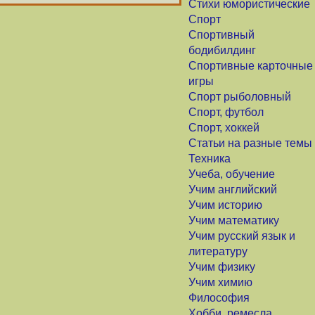
Стихи юмористические
Спорт
Спортивный
бодибилдинг
Спортивные карточные
игры
Спорт рыболовный
Спорт, футбол
Спорт, хоккей
Статьи на разные темы
Техника
Учеба, обучение
Учим английский
Учим историю
Учим математику
Учим русский язык и
литературу
Учим физику
Учим химию
Философия
Хобби, ремесла