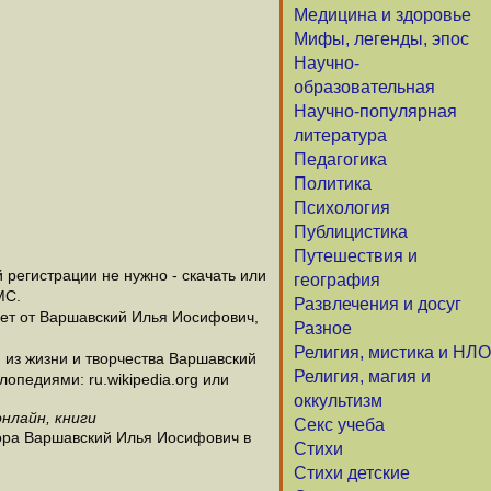
Медицина и здоровье
Мифы, легенды, эпос
Научно-
образовательная
Научно-популярная
литература
Педагогика
Политика
Психология
Публицистика
Путешествия и
регистрации не нужно - скачать или
география
МС.
Развлечения и досуг
чет от Варшавский Илья Иосифович,
Разное
Религия, мистика и НЛО
из жизни и творчества Варшавский
Религия, магия и
опедиями: ru.wikipedia.org или
оккультизм
нлайн, книги
Секс учеба
тора Варшавский Илья Иосифович в
Стихи
Стихи детские