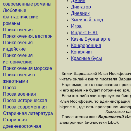
Джейн
современные романы
Диктатор
Любовные
Дневник
фантастические
Змеиный плод
романы
Игра
Приключения
Индекс Е-81
Приключения, вестерн
Казнь Буонапарте
Приключения
Конференция
индейские
Конфликт
Приключения
Красные бусы
исторические
Приключения морские
Книги Варшавский Илья Иосифович н
Приключения с
читать онлайн книги писателя Варш
животными
Надеемся, что от скачивания произ
Проза
и его время не будет потрачено зря.
Проза военная
Если кто-либо заинтересуется био
Проза историческая
Илья Иосифович, то администрация э
Проза современная
bigenc.ru, где есть провернная ин
Ключевые сл
Старинная литература
После чтения книг
Варшавский Ил
Старинная
электронной библиотеки LibOk
древневосточная