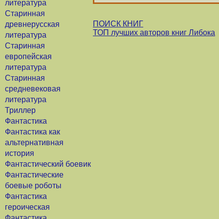
литература
Старинная
ПОИСК КНИГ
древнерусская
ТОП лучших авторов книг Либока
литература
Старинная
европейская
литература
Старинная
средневековая
литература
Триллер
Фантастика
Фантастика как
альтернативная
история
Фантастический боевик
Фантастические
боевые роботы
Фантастика
героическая
Фантастика