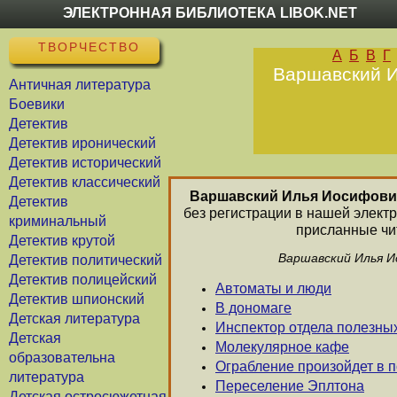
ЭЛЕКТРОННАЯ БИБЛИОТЕКА LIBOK.NET
ТВОРЧЕСТВО
А
Б
В
Г
Варшавский И
Античная литература
Боевики
Детектив
Детектив иронический
Детектив исторический
Детектив классический
Варшавский Илья Иосифови
Детектив
без регистрации в нашей элект
криминальный
присланные чит
Детектив крутой
Варшавский Илья И
Детектив политический
Детектив полицейский
Автоматы и люди
Детектив шпионский
В дономаге
Детская литература
Инспектор отдела полезны
Детская
Молекулярное кафе
образовательна
Ограбление произойдет в 
литература
Переселение Эплтона
Детская остросюжетная