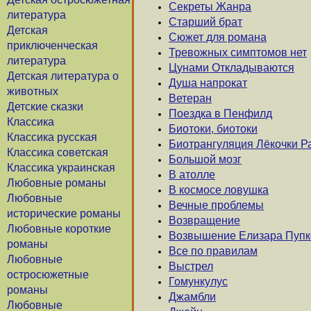
Секреты Жанра
литература
Старший брат
Детская
Сюжет для романа
приключенческая
Тревожных симптомов нет
литература
Цунами Откладываются
Детская литература о
Душа напрокат
животных
Ветеран
Детские сказки
Поездка в Пенфилд
Классика
Биотоки, биотоки
Классика русская
Биотрангуляция Лёкочки 
Классика советская
Большой мозг
Классика украинская
В атолле
Любовные романы
В космосе ловушка
Любовные
Вечные проблемы
исторические романы
Возвращение
Любовные короткие
Возвышение Елизара Пупк
романы
Все по правилам
Любовные
Выстрел
остросюжетные
Гомункулус
романы
Джамбли
Любовные