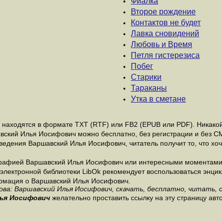
Фиалка
Второе рождение
Контактов не будет
Лавка сновидений
Любовь и Время
Петля гистерезиса
Побег
Старики
Тараканы
Утка в сметане
аходятся в формате ТХТ (RTF) или FB2 (EPUB или PDF). Никакой 
авский Илья Иосифович можно бесплатно, без регистрации и без С
ведения Варшавский Илья Иосифович, читатель получит то, что хо
графией Варшавский Илья Иосифович или интересными моментами 
лектронной библиотеки LibOk рекомендует воспользоваться энцикл
формация о Варшавский Илья Иосифович.
ова: Варшавский Илья Иосифович, скачать, бесплатно, читать, о
ья Иосифович
желательно проставить ссылку на эту страницу ав