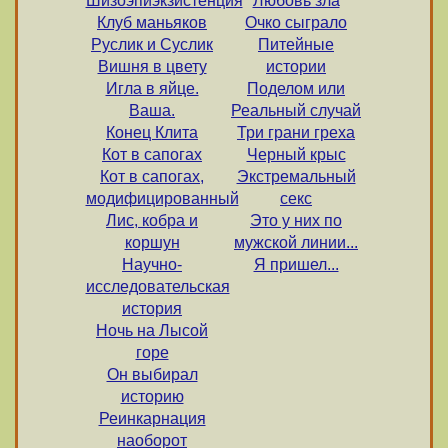
Шизоэпиэкзистенция
Любовь зла
Клуб маньяков
Очко сыграло
Руслик и Суслик
Питейные
Вишня в цвету
истории
Игла в яйце.
Поделом или
Ваша.
Реальный случай
Конец Клита
Три грани греха
Кот в сапогах
Черный крыс
Кот в сапогах,
Экстремальный
модифицированный
секс
Лис, кобра и
Это у них по
коршун
мужской линии...
Научно-
Я пришел...
исследовательская
история
Ночь на Лысой
горе
Он выбирал
историю
Реинкарнация
наоборот