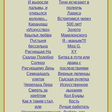
И выросли
Тени исчезают в
пальмы, и
полночь
открылся
Лариса
колодец...
Встретимся через
Карандаш
500 лет!
«Искусство»
Золото
Крылья любви
Македонского
Пустыня
Я - маньяк?!!
бессильна
Miss G.
Рисующая На
XY
Скалах Подобно
Битва в пути или
Солнцу
драка с
Рисующему День
последствиями
Семнадцать
Верные лелинцы
улиток
Гадская рулетка
Черепаха Лера
Искусственное
Смерть за
дыхание
хребтом
Кол Будды
Как я таким стал,
Кость
или
Лучше работать