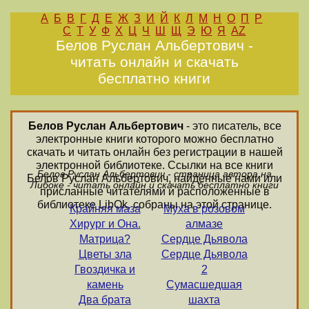
А
Б
В
Г
Д
Е
Ж
З
И
Й
К
Л
М
Н
О
П
Р
С
Т
У
Ф
Х
Ц
Ч
Ш
Щ
Э
Ю
Я
AZ
Белов Руслан Альбертович -
читать онлайн и скачать
бесплатно книги
Белов Руслан Альбертович
- это писатель, все
электронные книги которого можно бесплатно
скачать и читать онлайн без регистрации в нашей
электронной библиотеке. Ссылки на все книги
Белов Руслан Альбертович - страница автора на
Белов Руслан Альбертович, найденные нами или
Либоке - читать онлайн и скачать бесплатно книги
присланные читателями и расположенные в
библиотеке LibOk, собраны на этой странице.
Крайняя маза
Муха в розовом
Хирург и Она.
алмазе
Матрица?
Сердце Дьявола
Цветы зла
Сердце Дьявола
Гвоздичка и
2
камень
Сумасшедшая
Два брата
шахта