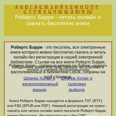
А
Б
В
Г
Д
Е
Ж
З
И
Й
К
Л
М
Н
О
П
Р
С
Т
У
Ф
Х
Ц
Ч
Ш
Щ
Э
Ю
Я
AZ
Робертс Барри - читать онлайн и
скачать бесплатно книги
Робертс Барри
- это писатель, все электронные
книги которого можно бесплатно скачать и читать
онлайн без регистрации в нашей электронной
библиотеке. Ссылки на все книги Робертс Барри,
Робертс Барри - страница автора на Либоке - читать
найденные нами или присланные читателями и
онлайн и скачать бесплатно книги
расположенные в библиотеке LibOk, собраны на
этой странице.
Шерлок Холмс и
Шерлок Холмс и
железнодорожный
талисман
маньяк
дьявола
Книги Робертс Барри находятся в формате ТХТ (RTF)
или FB2 (EPUB или PDF). Никакой регистрации не нужно -
скачать или читать онлайн книги писателя Робертс Барри
можно бесплатно, без регистрации и без СМС.