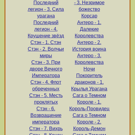
Последний
- 3. Незримое
легион - 3. Сила
божество
урагана
Корсар
Последний
Антеро - 1.
легион - 4.
Далекие
Крушение звёзд
Королевства
Стэн - 1. Стэн
Антеро - 2.
Стэн - 2. Волчьи
История воина
миры
Антеро - 3.
Стэн - 3. При
Королевства
дворе Вечного
Ночи
Императора
Покоритель
Стэн - 4. Флот
драконов - 1.
обреченных
Крылья Урагана
Стэн - 5. Месть
Сага о Темном
проклятых
Короле - 1.
Стэн - 6.
Король-Провидец
Возвращение
Сага о Темном
императора
Короле - 2.
Стэн - 7. Вихрь
Король-Демон