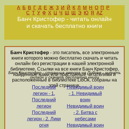
А
Б
В
Г
Д
Е
Ж
З
И
Й
К
Л
М
Н
О
П
Р
С
Т
У
Ф
Х
Ц
Ч
Ш
Щ
Э
Ю
Я
AZ
Банч Кристофер - читать онлайн
и скачать бесплатно книги
Банч Кристофер
- это писатель, все электронные
книги которого можно бесплатно скачать и читать
онлайн без регистрации в нашей электронной
библиотеке. Ссылки на все книги Банч Кристофер,
Банч Кристофер - страница автора на Либоке - читать
найденные нами или присланные читателями и
онлайн и скачать бесплатно книги
расположенные в библиотеке LibOk, собраны на
этой странице.
Последний
Невидимый воин
легион - 1.
- 1. Невидимый
Последний
воин
легион
Невидимый воин
Последний
- 2. Битва с
легион - 2. Лики
небесами
огня
Невидимый воин