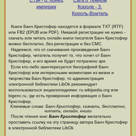
Стэн - 8. Конец
Сага о Темном
империи
Короле - 3.
Король-Воитель
Книги Банч Кристофер находятся в формате ТХТ (RTF)
или FB2 (EPUB или PDF). Никакой регистрации не нужно -
скачать или читать онлайн книги писателя Банч Кристофер
можно бесплатно, без регистрации и без СМС.
Надеемся, что от скачивания произведения Банч
Кристофер, читатель получит то, что хочет от Банч
Кристофер, и его время не будет потрачено зря.
Если кто-либо заинтересуется биографией Банч
Кристофер или интересными моментами из жизни и
творчества Банч Кристофер, то администрация
электронной библиотеки LibOk рекомендует
воспользоваться энциклопедиями: ru.wikipedia.org или
bigenc.ru, где есть провернная информация о Банч
Кристофер.
Ключевые слова: Банч Кристофер, скачать, бесплатно,
читать, онлайн, книги
После чтения книг
Банч Кристофер
желательно
проставить ссылку на эту страницу автора Банч Кристофер
в электронной библиотеки LibOk