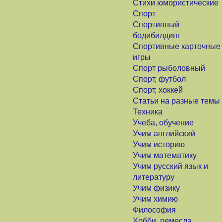
Стихи юмористические
Спорт
Спортивный
бодибилдинг
Спортивные карточные
игры
Спорт рыболовный
Спорт, футбол
Спорт, хоккей
Статьи на разные темы
Техника
Учеба, обучение
Учим английский
Учим историю
Учим математику
Учим русский язык и
литературу
Учим физику
Учим химию
Философия
Хобби, ремесла