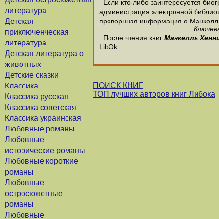
Если кто-либо заинтересуется биог
литература
администрация электронной библиотек
Детская
провернная информация о Манкелль
Ключевы
приключенческая
После чтения книг
Манкелль Хенн
литература
LibOk
Детская литература о
животных
Детские сказки
ПОИСК КНИГ
Классика
ТОП лучших авторов книг Либока
Классика русская
Классика советская
Классика украинская
Любовные романы
Любовные
исторические романы
Любовные короткие
романы
Любовные
остросюжетные
романы
Любовные