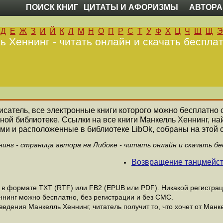
ПОИСК КНИГ
ЦИТАТЫ И АФОРИЗМЫ
АВТОРА
Д
Е
Ж
З
И
Й
К
Л
М
Н
О
П
Р
С
Т
У
Ф
Х
Ц
Ч
Ш
Щ
Э
ь Хеннинг - читать онлайн и скачать бесплат
писатель, все электронные книги которого можно бесплатно с
ной библиотеке. Ссылки на все книги Манкелль Хеннинг, 
ми и расположенные в библиотеке LibOk, собраны на этой 
инг - страница автора на Либоке - читать онлайн и скачать б
Возвращение танцмейс
в формате ТХТ (RTF) или FB2 (EPUB или PDF). Никакой регистрации
ннинг можно бесплатно, без регистрации и без СМС.
едения Манкелль Хеннинг, читатель получит то, что хочет от Манке