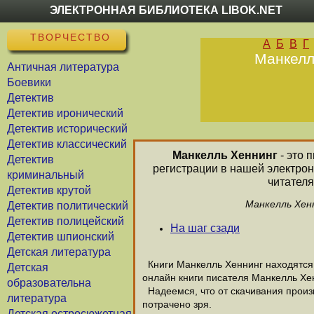
ЭЛЕКТРОННАЯ БИБЛИОТЕКА LIBOK.NET
ТВОРЧЕСТВО
А
Б
В
Г
Манкелл
Античная литература
Боевики
Детектив
Детектив иронический
Детектив исторический
Детектив классический
Манкелль Хеннинг
- это 
Детектив
регистрации в нашей электрон
криминальный
читателя
Детектив крутой
Манкелль Хенн
Детектив политический
Детектив полицейский
На шаг сзади
Детектив шпионский
Детская литература
Книги Манкелль Хеннинг находятся 
Детская
онлайн книги писателя Манкелль Хе
образовательна
Надеемся, что от скачивания произв
литература
потрачено зря.
Детская остросюжетная