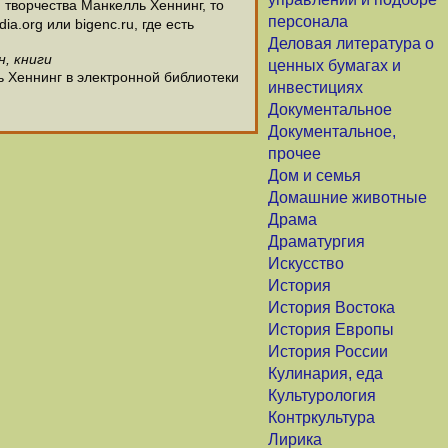
творчества Манкелль Хеннинг, то
персонала
.org или bigenc.ru, где есть
Деловая литература о
н, книги
ценных бумагах и
ь Хеннинг в электронной библиотеки
инвестициях
Документальное
Документальное,
прочее
Дом и семья
Домашние животные
Драма
Драматургия
Искусство
История
История Востока
История Европы
История России
Кулинария, еда
Культурология
Контркультура
Лирика