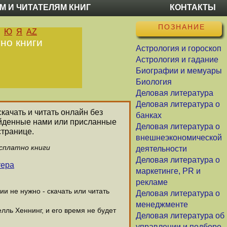
М И ЧИТАТЕЛЯМ КНИГ
КОНТАКТЫ
ПОЗНАНИЕ
Ю
Я
AZ
но книги
Астрология и гороскоп
Астрология и гадание
Биографии и мемуары
Биология
Деловая литература
Деловая литература о
качать и читать онлайн без
банках
найденные нами или присланные
Деловая литература о
странице.
внешнеэкономической
есплатно книги
деятельности
Деловая литература о
тера
маркетинге, PR и
рекламе
 не нужно - скачать или читать
Деловая литература о
менеджменте
лль Хеннинг, и его время не будет
Деловая литература об
управлении и подборе