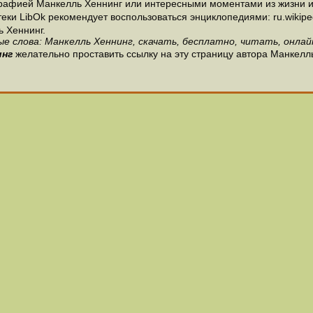
рафией Манкелль Хеннинг или интересными моментами из жизни и 
и LibOk рекомендует воспользоваться энциклопедиями: ru.wikipedia
 Хеннинг.
е слова: Манкелль Хеннинг, скачать, бесплатно, читать, онлай
инг
желательно проставить ссылку на эту страницу автора Манкелл