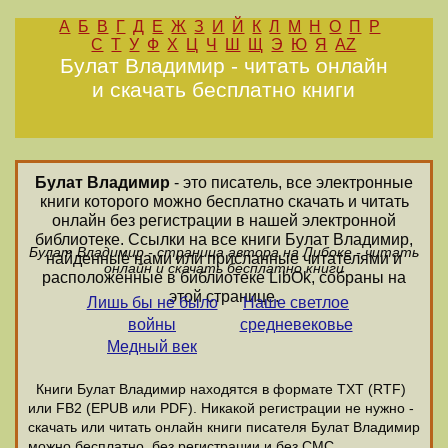
А
Б
В
Г
Д
Е
Ж
З
И
Й
К
Л
М
Н
О
П
Р
С
Т
У
Ф
Х
Ц
Ч
Ш
Щ
Э
Ю
Я
AZ
Булат Владимир - читать онлайн
и скачать бесплатно книги
Булат Владимир
- это писатель, все электронные
книги которого можно бесплатно скачать и читать
онлайн без регистрации в нашей электронной
библиотеке. Ссылки на все книги Булат Владимир,
Булат Владимир - страница автора на Либоке - читать
найденные нами или присланные читателями и
онлайн и скачать бесплатно книги
расположенные в библиотеке LibOk, собраны на
этой странице.
Лишь бы не было
Наше светлое
войны
средневековье
Медный век
Книги Булат Владимир находятся в формате ТХТ (RTF)
или FB2 (EPUB или PDF). Никакой регистрации не нужно -
скачать или читать онлайн книги писателя Булат Владимир
можно бесплатно, без регистрации и без СМС.