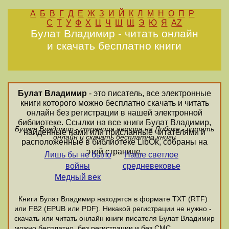
А
Б
В
Г
Д
Е
Ж
З
И
Й
К
Л
М
Н
О
П
Р
С
Т
У
Ф
Х
Ц
Ч
Ш
Щ
Э
Ю
Я
AZ
Булат Владимир - читать онлайн
и скачать бесплатно книги
Булат Владимир
- это писатель, все электронные
книги которого можно бесплатно скачать и читать
онлайн без регистрации в нашей электронной
библиотеке. Ссылки на все книги Булат Владимир,
Булат Владимир - страница автора на Либоке - читать
найденные нами или присланные читателями и
онлайн и скачать бесплатно книги
расположенные в библиотеке LibOk, собраны на
этой странице.
Лишь бы не было
Наше светлое
войны
средневековье
Медный век
Книги Булат Владимир находятся в формате ТХТ (RTF)
или FB2 (EPUB или PDF). Никакой регистрации не нужно -
скачать или читать онлайн книги писателя Булат Владимир
можно бесплатно, без регистрации и без СМС.