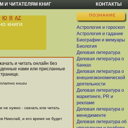
М И ЧИТАТЕЛЯМ КНИГ
КОНТАКТЫ
ПОЗНАНИЕ
Ю
Я
AZ
но книги
Астрология и гороскоп
Астрология и гадание
Биографии и мемуары
Биология
Деловая литература
Деловая литература о
качать и читать онлайн без
банках
айденные нами или присланные
Деловая литература о
странице.
внешнеэкономической
сплатно книги
деятельности
Деловая литература о
маркетинге, PR и
рекламе
не нужно - скачать или читать
Деловая литература о
менеджменте
в Николай, и его время не будет
Деловая литература об
управлении и подборе