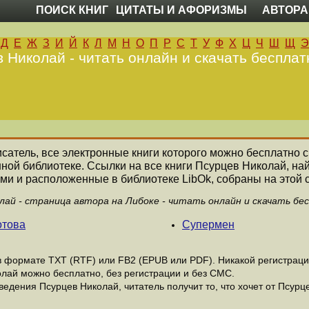
ПОИСК КНИГ
ЦИТАТЫ И АФОРИЗМЫ
АВТОРА
Д
Е
Ж
З
И
Й
К
Л
М
Н
О
П
Р
С
Т
У
Ф
Х
Ц
Ч
Ш
Щ
Э
 Николай - читать онлайн и скачать бесплат
исатель, все электронные книги которого можно бесплатно с
нной библиотеке. Ссылки на все книги Псурцев Николай, н
ми и расположенные в библиотеке LibOk, собраны на этой 
лай - страница автора на Либоке - читать онлайн и скачать бе
отова
Супермен
 формате ТХТ (RTF) или FB2 (EPUB или PDF). Никакой регистрации 
олай можно бесплатно, без регистрации и без СМС.
едения Псурцев Николай, читатель получит то, что хочет от Псурце