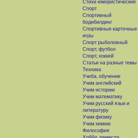
Стихи юмористические
Спорт
Спортивный
бодибилдинг
Спортивные карточные
игры
Спорт рыболовный
Спорт, футбол
Спорт, хоккей
Статьи на разные темы
Техника
Учеба, обучение
Учим английский
Учим историю
Учим математику
Учим русский язык и
литературу
Учим физику
Учим химию
Философия
Хобби, ремесла