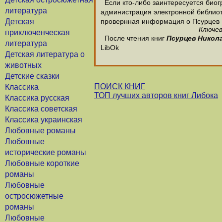
Если кто-либо заинтересуется биог
литература
администрация электронной библиотек
Детская
провернная информация о Псурцев 
Ключев
приключенческая
После чтения книг
Псурцев Никол
литература
LibOk
Детская литература о
животных
Детские сказки
ПОИСК КНИГ
Классика
ТОП лучших авторов книг Либока
Классика русская
Классика советская
Классика украинская
Любовные романы
Любовные
исторические романы
Любовные короткие
романы
Любовные
остросюжетные
романы
Любовные