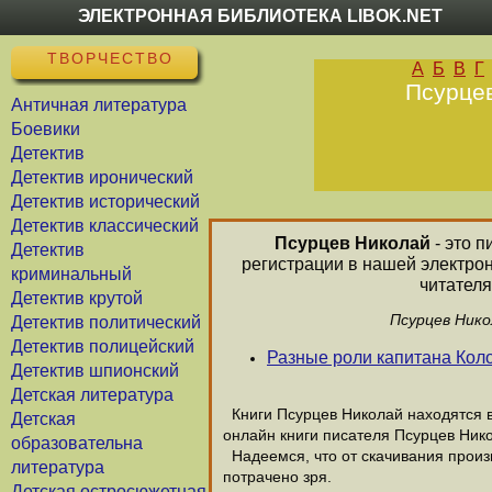
ЭЛЕКТРОННАЯ БИБЛИОТЕКА LIBOK.NET
ТВОРЧЕСТВО
А
Б
В
Г
Псурцев
Античная литература
Боевики
Детектив
Детектив иронический
Детектив исторический
Детектив классический
Псурцев Николай
- это п
Детектив
регистрации в нашей электро
криминальный
читателя
Детектив крутой
Псурцев Нико
Детектив политический
Детектив полицейский
Разные роли капитана Кол
Детектив шпионский
Детская литература
Книги Псурцев Николай находятся в
Детская
онлайн книги писателя Псурцев Ник
образовательна
Надеемся, что от скачивания произв
литература
потрачено зря.
Детская остросюжетная