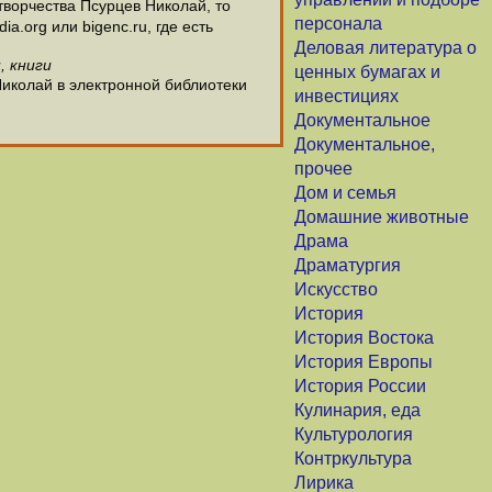
ворчества Псурцев Николай, то
персонала
.org или bigenc.ru, где есть
Деловая литература о
, книги
ценных бумагах и
Николай в электронной библиотеки
инвестициях
Документальное
Документальное,
прочее
Дом и семья
Домашние животные
Драма
Драматургия
Искусство
История
История Востока
История Европы
История России
Кулинария, еда
Культурология
Контркультура
Лирика