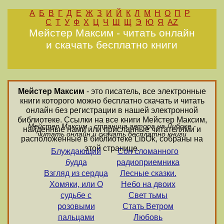
А
Б
В
Г
Д
Е
Ж
З
И
Й
К
Л
М
Н
О
П
Р
С
Т
У
Ф
Х
Ц
Ч
Ш
Щ
Э
Ю
Я
AZ
Мейстер Максим - читать онлайн
и скачать бесплатно книги
Мейстер Максим
- это писатель, все электронные
книги которого можно бесплатно скачать и читать
онлайн без регистрации в нашей электронной
библиотеке. Ссылки на все книги Мейстер Максим,
Мейстер Максим - страница автора на Либоке -
найденные нами или присланные читателями и
читать онлайн и скачать бесплатно книги
расположенные в библиотеке LibOk, собраны на
этой странице.
Блуждающий
Сон сломанного
будда
радиоприемника
Взгляд из сердца
Лесные сказки.
Хомяки, или О
Небо на двоих
судьбе с
Свет тьмы
розовыми
Стать Ветром
пальцами
Любовь